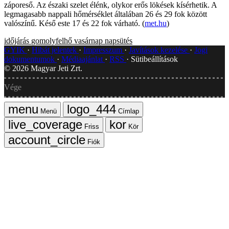
záporeső. Az északi szelet élénk, olykor erős lökések kísérhetik. A
legmagasabb nappali hőmérséklet általában 26 és 29 fok között
valószínű. Késő este 17 és 22 fok várható. (
met.hu
)
időjárás
gomolyfelhő
vasárnap
napsütés
GYIK
Hibát jelentek
Impresszum
Javítások kezelése
Jogi
dokumentumok
Médiaajánlat
RSS
Sütibeállítások
©
2026
Magyar Jeti Zrt.
Vége
Menü
Címlap
Friss
Kör
Fiók