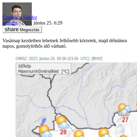
Czinkóczi Sándor
időjárás
2023. június 25. 6:29
Megosztás
Vasárnap kezdetben lehetnek felhősebb körzetek, majd délutánra
napos, gomolyfelhős idő várható.