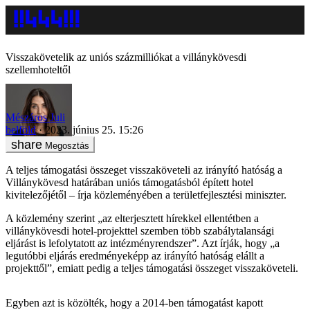
Visszakövetelik az uniós százmilliókat a villánykövesdi
szellemhoteltől
Mészáros Juli
belföld
2023. június 25. 15:26
Megosztás
A teljes támogatási összeget visszaköveteli az irányító hatóság a
Villánykövesd határában uniós támogatásból épített hotel
kivitelezőjétől – írja közleményében a területfejlesztési miniszter.
A közlemény szerint „az elterjesztett hírekkel ellentétben a
villánykövesdi hotel-projekttel szemben több szabálytalansági
eljárást is lefolytatott az intézményrendszer”. Azt írják, hogy „a
legutóbbi eljárás eredményeképp az irányító hatóság elállt a
projekttől”, emiatt pedig a teljes támogatási összeget visszaköveteli.
Egyben azt is közölték, hogy a 2014-ben támogatást kapott