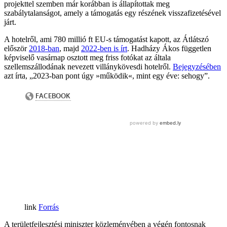
projekttel szemben már korábban is állapítottak meg
szabálytalanságot, amely a támogatás egy részének visszafizetésével
járt.
A hotelről, ami 780 millió ft EU-s támogatást kapott, az Átlátszó
először
2018-ban
, majd
2022-ben is írt
. Hadházy Ákos független
képviselő vasárnap osztott meg friss fotókat az általa
szellemszállodának nevezett villánykövesdi hotelről.
Bejegyzésében
azt írta, „2023-ban pont úgy »működik«, mint egy éve: sehogy”.
Forrás
A területfejlesztési miniszter közleményében a végén fontosnak