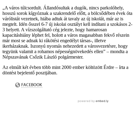
„A város túlcsordult. Állandósultak a dugók, nincs parkolóhely,
hosszú sorok kígyóznak a szakrendelő előtt, a bölcsődében évek óta
várólistát vezetnek, hiába adtuk át tavaly az új iskolát, már az is
megtelt. Idén ősszel 6-7 új iskolai osztályt kell indítani a szokásos 2-
3 helyett. A vízszolgáltató cég jelezte, hogy hamarosan
kapacitáshiány léphet fel, holott a város magasabban fekvő részein
már most se adnak ki rákötési engedélyt társas-, illetve
ikerházaknak. Iszonyú nyomás nehezedett a városvezetésre, hogy
tegyünk valamit a rohamos népességnövekedés ellen” – mondta a
Népszavának Csőzik László polgármester.
Az elmúlt két évben több mint 2000 ember költözött Érdre – írta a
döntést bejelentő posztjában.