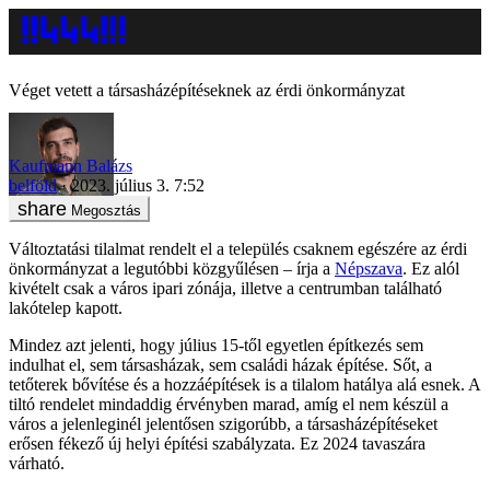
Véget vetett a társasházépítéseknek az érdi önkormányzat
Kaufmann Balázs
belföld
2023. július 3. 7:52
Megosztás
Változtatási tilalmat rendelt el a település csaknem egészére az érdi
önkormányzat a legutóbbi közgyűlésen – írja a
Népszava
. Ez alól
kivételt csak a város ipari zónája, illetve a centrumban található
lakótelep kapott.
Mindez azt jelenti, hogy július 15-től egyetlen építkezés sem
indulhat el, sem társasházak, sem családi házak építése. Sőt, a
tetőterek bővítése és a hozzáépítések is a tilalom hatálya alá esnek. A
tiltó rendelet mindaddig érvényben marad, amíg el nem készül a
város a jelenleginél jelentősen szigorúbb, a társasházépítéseket
erősen fékező új helyi építési szabályzata. Ez 2024 tavaszára
várható.