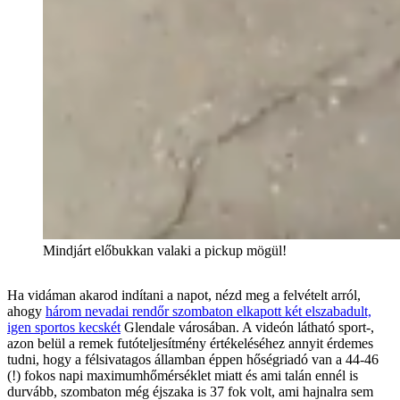
Mindjárt előbukkan valaki a pickup mögül!
Ha vidáman akarod indítani a napot, nézd meg a felvételt arról,
ahogy
három nevadai rendőr szombaton elkapott két elszabadult,
igen sportos kecskét
Glendale városában. A videón látható sport-,
azon belül a remek futóteljesítmény értékeléséhez annyit érdemes
tudni, hogy a félsivatagos államban éppen hőségriadó van a 44-46
(!) fokos napi maximumhőmérséklet miatt és ami talán ennél is
durvább, szombaton még éjszaka is 37 fok volt, ami hajnalra sem