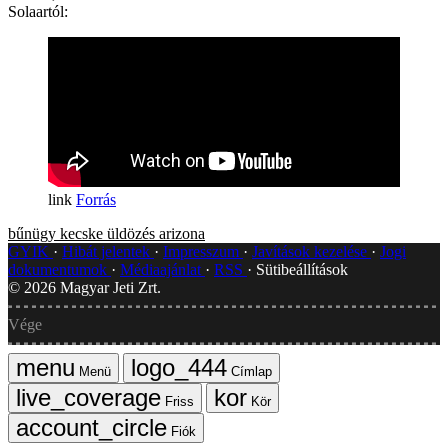
Solaartól:
Forrás
bűnügy
kecske
üldözés
arizona
GYIK
Hibát jelentek
Impresszum
Javítások kezelése
Jogi
dokumentumok
Médiaajánlat
RSS
Sütibeállítások
©
2026
Magyar Jeti Zrt.
Vége
Menü
Címlap
Friss
Kör
Fiók