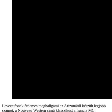
Levezetésnek érdemes meghallgatni az Arizonáról készült legjobb
számot, a Nouveau Western című klasszikust a francia MC