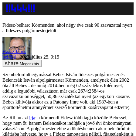
Fidesz-belharc Körmenden, ahol négy éve csak 90 szavazattal nyert
a fideszes polgármesterjelölt
Haász János
belföld
2023. július 25. 9:15
Megosztás
Szembefordult egymással Bebes István fideszes polgármester és
Belencsák István alpolgármester Körmenden, amelynek élén 2002
óta áll Bebes - de amíg 2014-ben még 62 százalékos fölénnyel,
addig a legutóbbi választáson már csak 2674:2584-os
szavazatkülönbséggel, 50,86 százalékkal nyert (az egykori kosaras
Bebes kihívója akkor az a Patonay Imre volt, aki 1987-ben a
sporttörténelmi aranyérmet szerző körmendi kosárcsapatot edzette).
Az Rtl.hu azt
írja
: a körmendi Fidesz több tagja közölte Bebessel,
hogy nem őt, hanem Belencsákot indítják a jövő évi önkormányzati
választáson. A polgármester ebbe a döntésbe nem akar beletörődni:
kilátásba helyezte, hogy a Fidesz támogatása nélkül, függetlenként is