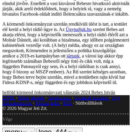
elindul jövőre. Emellett a vasi kisvárost Bebesre hivatkozó aktivisták
járják, akik arról érdeklődnek, hogy a helyiek rá, vagy a nemrég
hivatalos Facebook-oldalt indító Belencsákra szavaznának-e inkább.
A körmendi önkormányzat szerdán rendkívüli ülést is tart, a testület
elé kerül a helyi rádió ügye is. Az
Úgytudjuk.hu
szerint Bebes azt
akarja elérni, hogy a képviselők menesszék a helyi rádió éléről azt a
Molnár Dánielt, aki korábban a bizalmasa, egy időben polgármesteri
kabinetének vezetője volt. (A helyi média, ahogy ez az országban
megszokott, Körmenden is jellemzően a politika kiszolgálója:
amikor a 2019-es kampányban ott
jártunk
, a városi lap akkor épp
legfrissebb számában Bebesről négy fotó és cikk volt, míg a
független Patonayról egy sem, és a helyi rádióban is csak annyi,
hogy ő bizony az MSZP embere). Az Rtl szerint kétséges azonban,
hogy Bebes terve bejön szerdán, mivel a testületben rajta kívül hat
Fidesz-KDNP-s, négy független és egy jobbikos képviselő ül.
belföld
körmend
önkormányzati választás 2024
Bebes István
GYIK
Hibát jelentek
Impresszum
Javítások kezelése
Jogi
dokumentumok
Médiaajánlat
RSS
Sütibeállítások
©
2026
Magyar Jeti Zrt.
Vége