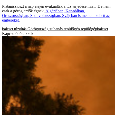
Platanisztoszt a nap elején evakuálták a tűz terjedése miatt. De nem
csak a görög erdők égnek,
Algériában, Kanadában,
Oroszországban, Spanyolországban, Svájcban is menteni kellett az
embereket
.
baleset
tűzoltás
Görögország
zuhanás
repülőgép
repülőgépbaleset
Kapcsolódó cikkek