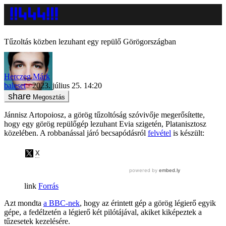
Tűzoltás közben lezuhant egy repülő Görögországban
Herczeg Márk
baleset
2023. július 25. 14:20
Megosztás
Jánnisz Artopoiosz, a görög tűzoltóság szóvivője megerősítette,
hogy egy görög repülőgép lezuhant Evia szigetén, Platanisztosz
közelében. A robbanással járó becsapódásról
felvétel
is készült:
Forrás
Azt mondta
a BBC-nek
, hogy az érintett gép a görög légierő egyik
gépe, a fedélzetén a légierő két pilótájával, akiket kiképeztek a
tűzesetek kezelésére.