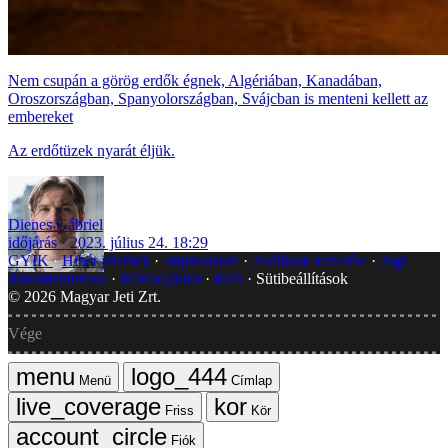
Nem csupán a görög erdők égnek, Algériában, Kanadában,
Oroszországban, Spanyolországban, Svájcban is menteni kellett az
embereket
Az erdőtüzek nyarát éljük.
Dienes Gábriel
időjárás
2023. július 24. 18:29
GYIK
Hibát jelentek
Impresszum
Javítások kezelése
Jogi
dokumentumok
Médiaajánlat
RSS
Sütibeállítások
©
2026
Magyar Jeti Zrt.
Vége
Menü
Címlap
Friss
Kör
Fiók