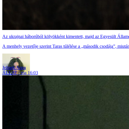
Az ukrajnai háborúból kölyökként kimentett, majd az Egyesült Államo
A menhely vezetője szerint Taras túlélése a „második csodája”, miután 
Jelinek Anna
ÁLLAT
ma 16:03