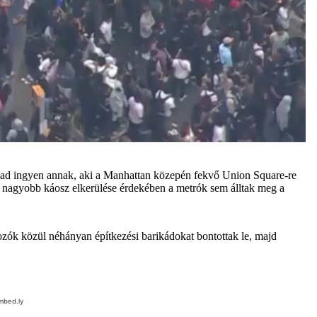
 ad ingyen annak, aki a Manhattan közepén fekvő Union Square-re
i. A nagyobb káosz elkerülése érdekében a metrók sem álltak meg a
ozók közül néhányan építkezési barikádokat bontottak le, majd