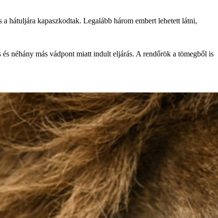
 a hátuljára kapaszkodtak. Legalább három embert lehetett látni,
s és néhány más vádpont miatt indult eljárás. A rendőrök a tömegből is