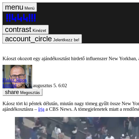
Menü
Kinézet
Jelentkezz be!
Káoszt okozott egy ajándékosztást hirdető influenszer New Yorkban, a 
Haász János
külföld
2023. augusztus 5. 6:02
Megosztás
Káosz tört ki péntek délután, miután nagy tömeg gyűlt össze New Yor
ajándékosztásra –
írja
a CBS News. A tömegjelenetek miatt a rendőrség 