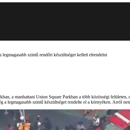
legmagasabb szintű rendőri készültséget kellett elrendelni
kban, a manhattani Union Square Parkban a több közösségi felületen, d
a legmagasabb szintű készültséget rendelte el a környéken. Arról nem 