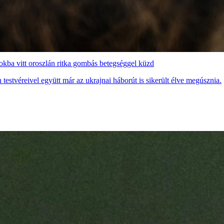
kba vitt oroszlán ritka gombás betegséggel küzd
testvéreivel együtt már az ukrajnai háborút is sikerült élve megúsznia.