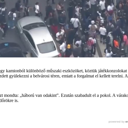
n egy kamionból különböző műszaki eszközöket, köztük játékkonzolokat
dett gyülekezni a belvárosi téren, emiatt a forgalmat el kellett tereln
zt mondta: „háború van odakint”. Ezután szabadult el a pokol. A várak
dőrökre is.