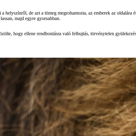
 a helyszínről, de azt a tömeg megrohamozta, az emberek az oldalára és
b lassan, majd egyre gyorsabban.
közölte, hogy ellene rendbontásra való felbujtás, törvénytelen gyülekezé