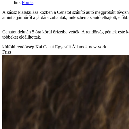
Forrás
A káosz kialakulása közben a Cenatot szállító autó megpróbált távozni
amint a járműről a járdára zuhantak, miközben az autó elhajtott, előb
Cenatot délután 5 óra körül őrizetbe vették. A rendőrség péntek este 
többeket előállítottak.
külföld
rendőrség
Kai Cenat
Egyesült Államok
new york
Friss