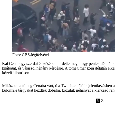
Fotó
:
CBS-légifelvétel
Kai Cenat egy szerdai élőzésében hirdette meg, hogy péntek délutá
kilátogat, és válaszol néhány kérdésre. A tömeg már kora délután elkez
közeli állomáson.
Miközben a tömeg Cenatra várt, ő a Twitch-en élő bejelentkezésben a
különféle tárgyakat kezdtek dobálni, közülük néhányat a kiérkező ren