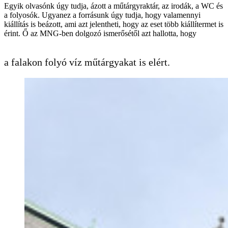
Egyik olvasónk úgy tudja, ázott a műtárgyraktár, az irodák, a WC és
a folyosók. Ugyanez a forrásunk úgy tudja, hogy valamennyi
kiállítás is beázott, ami azt jelentheti, hogy az eset több kiállítermet is
érint. Ő az MNG-ben dolgozó ismerősétől azt hallotta, hogy
a falakon folyó víz műtárgyakat is elért.