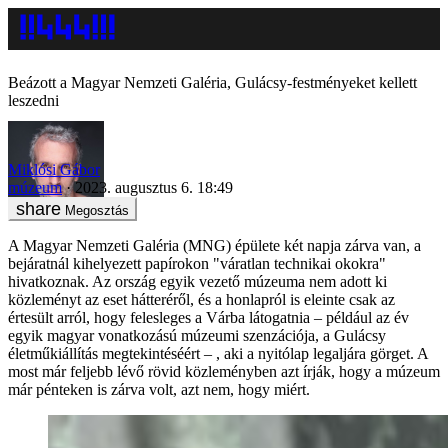
Beázott a Magyar Nemzeti Galéria, Gulácsy-festményeket kellett
leszedni
Miklósi Gábor
múzeum
2023. augusztus 6. 18:49
Megosztás
A Magyar Nemzeti Galéria (MNG) épülete két napja zárva van, a
bejáratnál kihelyezett papírokon "váratlan technikai okokra"
hivatkoznak. Az ország egyik vezető múzeuma nem adott ki
közleményt az eset hátteréről, és a honlapról is eleinte csak az
értesült arról, hogy felesleges a Várba látogatnia – például az év
egyik magyar vonatkozású múzeumi szenzációja, a Gulácsy
életműkiállítás megtekintéséért – , aki a nyitólap legaljára görget. A
most már feljebb lévő rövid közleményben azt írják, hogy a múzeum
már pénteken is zárva volt, azt nem, hogy miért.