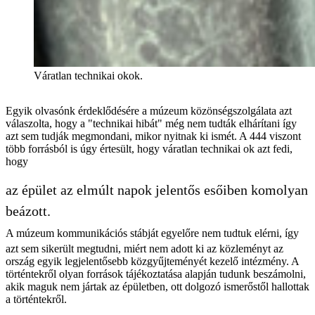
Váratlan technikai okok.
Egyik olvasónk érdeklődésére a múzeum közönségszolgálata azt
válaszolta, hogy a "technikai hibát" még nem tudták elhárítani így
azt sem tudják megmondani, mikor nyitnak ki ismét. A 444 viszont
több forrásból is úgy értesült, hogy váratlan technikai ok azt fedi,
hogy
az épület az elmúlt napok jelentős esőiben komolyan
beázott.
A múzeum kommunikációs stábját egyelőre nem tudtuk elérni, így
azt sem sikerült megtudni, miért nem adott ki az közleményt az
ország egyik legjelentősebb közgyűjteményét kezelő intézmény. A
történtekről olyan források tájékoztatása alapján tudunk beszámolni,
akik maguk nem jártak az épületben, ott dolgozó ismerőstől hallottak
a történtekről.