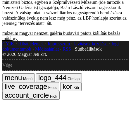
miniszteri biztos, egyben a Szépművészeti Múzeum (ide tartozik a
Nemzeti Galéria is) igazgatója, Baán László viszont ragaszkodik
hozzá. A válság miatt a százmilliárdos nagyságrendű beruházásra
valószínűleg évekig nem lesz még pénz, az LBP honlapja szerint az
jelenleg "tervezés alatt" áll.
múzeum
magyar nemzeti galéria
budavári palota
kiállítás
beázás
műtárgy
GYIK
Hibát jelentek
Impresszum
Javítások kezelése
Jogi
dokumentumok
Médiaajánlat
RSS
Sütibeállítások
©
2026
Magyar Jeti Zrt.
Vége
Menü
Címlap
Friss
Kör
Fiók