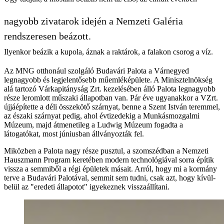
nagyobb zivatarok idején a Nemzeti Galéria
rendszeresen beázott.
Ilyenkor beázik a kupola, áznak a raktárok, a falakon csorog a víz.
Az MNG otthonául szolgáló Budavári Palota a Várnegyed
legnagyobb és legjelentősebb műemléképülete. A Minisztelnökség
alá tartozó Várkapitányság Zrt. kezelésében álló Palota legnagyobb
része leromlott műszaki állapotban van. Pár éve ugyanakkor a VZrt.
újjáépítette a déli összekötő szárnyat, benne a Szent István teremmel,
az északi szárnyat pedig, ahol évtizedekig a Munkásmozgalmi
Múzeum, majd átmenetileg a Ludwig Múzeum fogadta a
látogatókat, most júniusban állványozták fel.
Miközben a Palota nagy része pusztul, a szomszédban a Nemzeti
Hauszmann Program keretében modern technológiával sorra építik
vissza a semmiből a régi épületek másait. Arról, hogy mi a kormány
terve a Budavári Palotával, semmit sem tudni, csak azt, hogy kívül-
belül az "eredeti állapotot" igyekeznek visszaállítani.