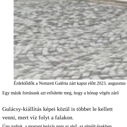
Érdeklődők a Nemzeti Galéria zárt kapui előtt 2023. augusztus 
Egy másik forrásunk azt erősítette meg, hogy a hónap végén záró
Gulácsy-kiállítás képei közül is többet le kellett
venni, mert víz folyt a falakon.
Úgy tudjuk, a mostani beázás nem az első, az elmúlt években