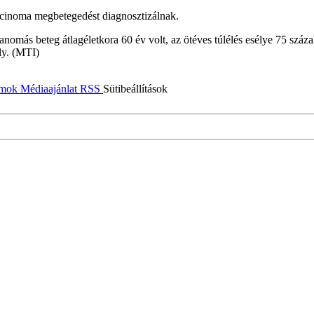
rcinoma megbetegedést diagnosztizálnak.
nomás beteg átlagéletkora 60 év volt, az ötéves túlélés esélye 75 száz
ly. (MTI)
umok
Médiaajánlat
RSS
Sütibeállítások