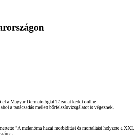
arországon
t el a Magyar Dermatológiai Társulat keddi online
ahol a tanácsadás mellett bőrfelszínvizsgálatot is végeznek.
rtette "A melanóma hazai morbiditási és mortalitási helyzete a XXI.
 száma.