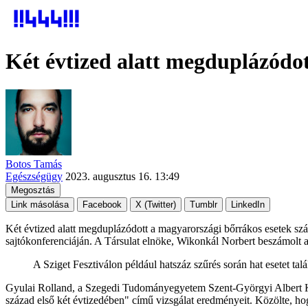
Két évtized alatt megduplázódo
Botos Tamás
Egészségügy
2023. augusztus 16. 13:49
Megosztás
Link másolása
Facebook
X (Twitter)
Tumblr
LinkedIn
Két évtized alatt megduplázódott a magyarországi bőrrákos esetek sz
sajtókonferenciáján. A Társulat elnöke, Wikonkál Norbert beszámolt ar
A Sziget Fesztiválon például hatszáz szűrés során hat esetet talá
Gyulai Rolland, a Szegedi Tudományegyetem Szent-Györgyi Albert Klin
század első két évtizedében" című vizsgálat eredményeit. Közölte, 