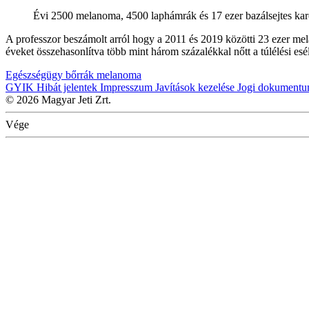
Évi 2500 melanoma, 4500 laphámrák és 17 ezer bazálsejtes ka
A professzor beszámolt arról hogy a 2011 és 2019 közötti 23 ezer mela
éveket összehasonlítva több mint három százalékkal nőtt a túlélési esé
Egészségügy
bőrrák
melanoma
GYIK
Hibát jelentek
Impresszum
Javítások kezelése
Jogi dokument
© 2026 Magyar Jeti Zrt.
Vége