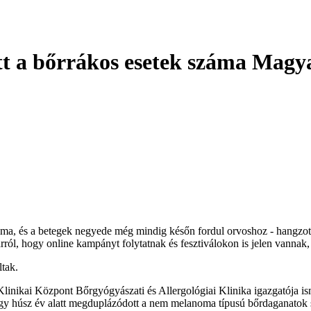
tt a bőrrákos esetek száma Magy
áma, és a betegek negyede még mindig későn fordul orvoshoz - hangzot
ról, hogy online kampányt folytatnak és fesztiválokon is jelen vannak, 
ltak.
ikai Központ Bőrgyógyászati és Allergológiai Klinika igazgatója isme
hogy húsz év alatt megduplázódott a nem melanoma típusú bőrdaganatok