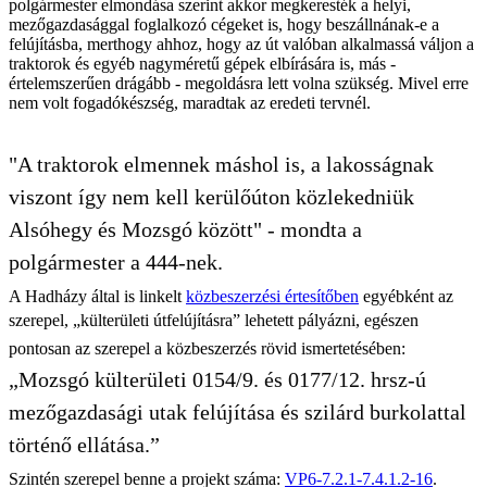
polgármester elmondása szerint akkor megkeresték a helyi,
mezőgazdasággal foglalkozó cégeket is, hogy beszállnának-e a
felújításba, merthogy ahhoz, hogy az út valóban alkalmassá váljon a
traktorok és egyéb nagyméretű gépek elbírására is, más -
értelemszerűen drágább - megoldásra lett volna szükség. Mivel erre
nem volt fogadókészség, maradtak az eredeti tervnél.
"A traktorok elmennek máshol is, a lakosságnak
viszont így nem kell kerülőúton közlekedniük
Alsóhegy és Mozsgó között" - mondta a
polgármester a 444-nek.
A Hadházy által is linkelt
közbeszerzési értesítőben
egyébként az
szerepel, „külterületi útfelújításra” lehetett pályázni, egészen
pontosan az szerepel a közbeszerzés rövid ismertetésében:
„Mozsgó külterületi 0154/9. és 0177/12. hrsz-ú
mezőgazdasági utak felújítása és szilárd burkolattal
történő ellátása.”
Szintén szerepel benne a projekt száma:
VP6-7.2.1-7.4.1.2-16
.