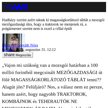
Hadházy szerint azért raktak ki magasságkorlátozó táblát a mozsgói
mezőgazdasági útra, hogy a traktorok ne menjenek rá, a
polgármester szerint nem is ezzel a céllal épült
Diószegi-Horváth Nóra
belföld
2023. augusztus 31. 12:12
Megosztás
„Vajon mi szükség van a mozsgói határban a 100
millió forintból megcsinált MEZŐGAZDASÁGI út
fölé MAGASSÁGKORLÁTOZÓ TÁBLÁT tenni??
Alagút jön? Felüljáró? Nos, a válasz nem ez persze,
hanem azért, hogy nagyobb TRAKTOROK,
KOMBÁJNOK és TEHERAUTÓK NE