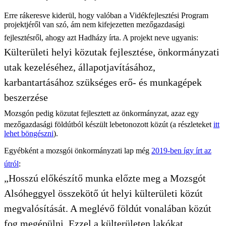
Erre rákeresve kiderül, hogy valóban a Vidékfejlesztési Program
projektjéről van szó, ám nem kifejezetten mezőgazdasági
fejlesztésről, ahogy azt Hadházy írta. A projekt neve ugyanis:
Külterületi helyi közutak fejlesztése, önkormányzati
utak kezeléséhez, állapotjavításához,
karbantartásához szükséges erő- és munkagépek
beszerzése
Mozsgón pedig közutat fejlesztett az önkormányzat, azaz egy
mezőgazdasági földútból készült lebetonozott közút (a részleteket
itt
lehet böngészni
).
Egyébként a mozsgói önkormányzati lap még
2019-ben így írt az
útról
:
„Hosszú előkészítő munka előzte meg a Mozsgót
Alsóheggyel összekötő út helyi külterületi közút
megvalósítását. A meglévő földút vonalában közút
fog megépülni. Ezzel a külterületen lakókat