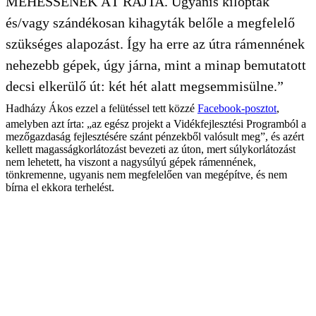
MEHESSENEK ÁT RAJTA. Ugyanis kilopták
és/vagy szándékosan kihagyták belőle a megfelelő
szükséges alapozást. Így ha erre az útra rámennének
nehezebb gépek, úgy járna, mint a minap bemutatott
decsi elkerülő út: két hét alatt megsemmisülne.”
Hadházy Ákos ezzel a felütéssel tett közzé
Facebook-posztot
,
amelyben azt írta: „az egész projekt a Vidékfejlesztési Programból a
mezőgazdaság fejlesztésére szánt pénzekből valósult meg”, és azért
kellett magasságkorlátozást bevezeti az úton, mert súlykorlátozást
nem lehetett, ha viszont a nagysúlyú gépek rámennének,
tönkremenne, ugyanis nem megfelelően van megépítve, és nem
bírna el ekkora terhelést.