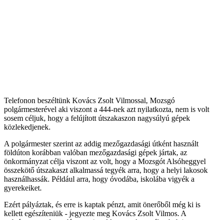
Telefonon beszéltünk Kovács Zsolt Vilmossal, Mozsgó
polgármesterével aki viszont a 444-nek azt nyilatkozta, nem is volt
sosem céljuk, hogy a felújított útszakaszon nagysúlyú gépek
közlekedjenek.
A polgármester szerint az addig mezőgazdasági útként használt
földúton korábban valóban mezőgazdasági gépek jártak, az
önkormányzat célja viszont az volt, hogy a Mozsgót Alsóheggyel
összekötő útszakaszt alkalmassá tegyék arra, hogy a helyi lakosok
használhassák. Például arra, hogy óvodába, iskolába vigyék a
gyerekeiket.
Ezért pályáztak, és erre is kaptak pénzt, amit önerőből még ki is
kellett egészíteniük - jegyezte meg Kovács Zsolt Vilmos. A