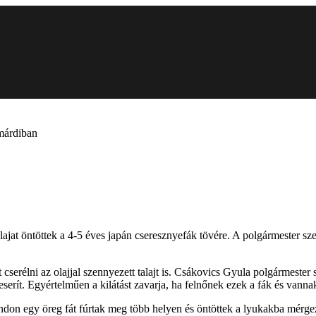
amárdiban
lajat öntöttek a 4-5 éves japán cseresznyefák tövére. A polgármester sz
tt cserélni az olajjal szennyezett talajt is. Csákovics Gyula polgármeste
eserít. Egyértelműen a kilátást zavarja, ha felnőnek ezek a fák és vanna
ndon egy öreg fát fúrtak meg több helyen és öntöttek a lyukakba mérge