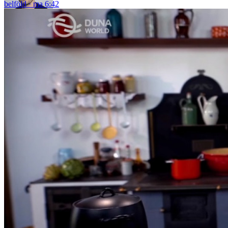
belföld
ma 6:42