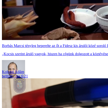
Borbás Marcsi tényleg beperelte az őt a Fidesz kis árulói közé soroló
„Kocsis szerint áruló vagyok, hiszen ha cégünk dolgozott a köztévéne
Kolozsi Ádám
belföld
ma 6:21