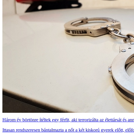
Három év börtönre ítéltek egy férfit, aki terrorizálta az élettársát és a
Ittasan rendszeresen bántalmazta a nőt a két kiskorú gyerek előtt, előf