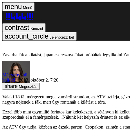
Menü
Kinézet
Jelentkezz be!
Zavarhatták a kilátást, japán cseresznyefákat próbáltak legyilkolni Z
Mészáros Juli
belföld
2023. október 2. 7:20
Megosztás
Valaki 18 fát mérgezett meg a zamárdi strandon, az ATV azt írja, gázo
nagyra nőjenek a fák, mert úgy rontanák a kilátást a tóra.
Ezzel több mint egymillió forintos kár keletkezett, a sétányon ki kelle
szaporodtak el a famérgezések. „Nálunk két helyszín érintett és ez elk
Az ATV úgy tudja, közben az északi parton, Csopakon, szintén a stra