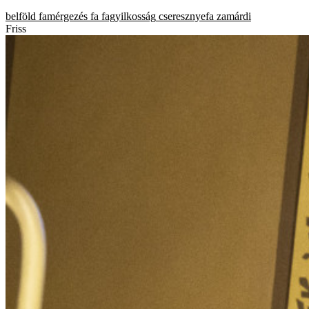
belföld
famérgezés
fa
fagyilkosság
cseresznyefa
zamárdi
Friss