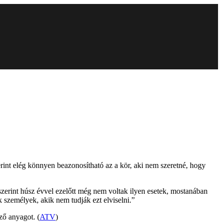
erint elég könnyen beazonosítható az a kör, aki nem szeretné, hogy
r szerint húsz évvel ezelőtt még nem voltak ilyen esetek, mostanában
k személyek, akik nem tudják ezt elviselni.”
ző anyagot. (
ATV
)