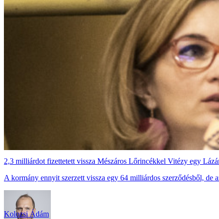
2,3 milliárdot fizettetett vissza Mészáros Lőrincékkel Vitézy egy Lázá
A kormány ennyit szerzett vissza egy 64 milliárdos szerződésből, de azt
Kolozsi Ádám