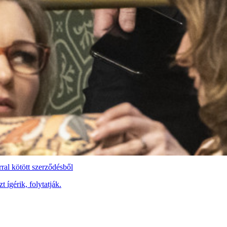
rral kötött szerződésből
 ígérik, folytatják.