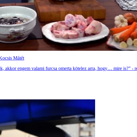
 Kocsis Mátét
k, akkor engem valami furcsa omerta kötelez arra, hogy… mire is?” - re