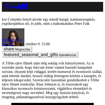
Columbo helyét átvette egy rekedt hangú, kamionossapkás,
expókerjátékos nő, és jobb, mint a ballonkabátos Peter Falk
Mészáros Juli
Sorozat
2023. október 9. 15:00
Megosztás
Ajándékozás
A Tőrbe ejtve filmek után elég sokáig volt hiányérzetem. Az is
eszembe jutott, hogy bárcsak lenne valami hasonló hangulatú
sorozat, olyasmi képi világgal, kretén humorral és nyomozós szállal,
amit lehetne darálni, hosszú órákig fetrengeni közben a kanapén, és
teljesen kikapcsolni. Szerencsére hasonlóan gondolkodott a Tőrbe
ejtve filmek rendezője, Rian Johnson is, és összerakott egy
klasszikus nyomozós krimisorozatot, vígjátékos elemekkel és
nevetségesen nagy nevekkel. Meg egy fasiszta kutyával, és
rengeteg, pillanatragasztóval összegyógyított sebbel.