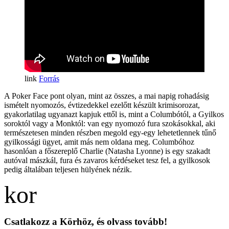
Forrás
A Poker Face pont olyan, mint az összes, a mai napig rohadásig
ismételt nyomozós, évtizedekkel ezelőtt készült krimisorozat,
gyakorlatilag ugyanazt kapjuk ettől is, mint a Columbótól, a Gyilkos
soroktól vagy a Monktól: van egy nyomozó fura szokásokkal, aki
természetesen minden részben megold egy-egy lehetetlennek tűnő
gyilkossági ügyet, amit más nem oldana meg. Columbóhoz
hasonlóan a főszereplő Charlie (Natasha Lyonne) is egy szakadt
autóval mászkál, fura és zavaros kérdéseket tesz fel, a gyilkosok
pedig általában teljesen hülyének nézik.
Csatlakozz a Körhöz, és olvass tovább!