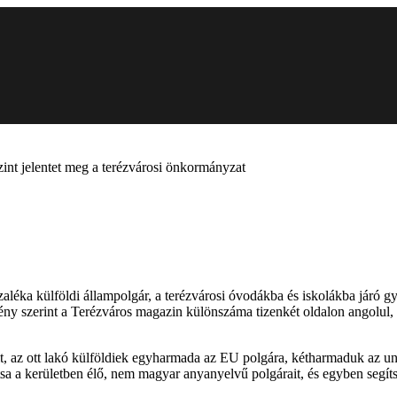
int jelentet meg a terézvárosi önkormányzat
ázaléka külföldi állampolgár, a terézvárosi óvodákba és iskolákba járó 
y szerint a Terézváros magazin különszáma tizenkét oldalon angolul, 
vált, az ott lakó külföldiek egyharmada az EU polgára, kétharmaduk az u
sa a kerületben élő, nem magyar anyanyelvű polgárait, és egyben segíts