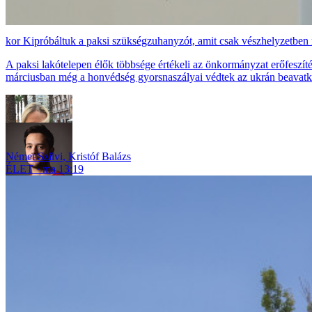
Kipróbáltuk a paksi szükségzuhanyzót, amit csak vészhelyzetben
A paksi lakótelepen élők többsége értékeli az önkormányzat erőfeszíté
márciusban még a honvédség gyorsnaszályai védtek az ukrán beavatk
Német Szilvi
,
Kristóf Balázs
ÉLET
ma 13:19