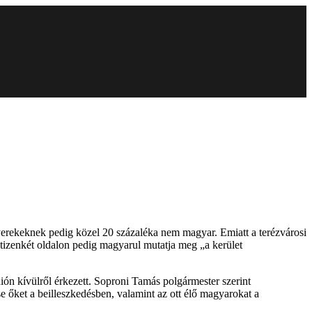
gyerekeknek pedig közel 20 százaléka nem magyar. Emiatt a terézvárosi
tizenkét oldalon pedig magyarul mutatja meg „a kerület
nión kívülről érkezett. Soproni Tamás polgármester szerint
e őket a beilleszkedésben, valamint az ott élő magyarokat a