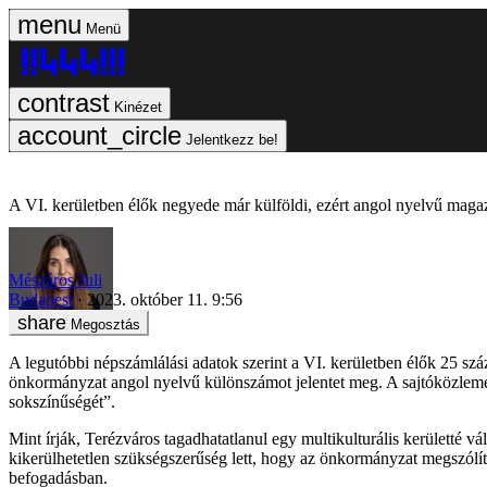
Menü
Kinézet
Jelentkezz be!
A VI. kerületben élők negyede már külföldi, ezért angol nyelvű magaz
Mészáros Juli
Budapest
2023. október 11. 9:56
Megosztás
A legutóbbi népszámlálási adatok szerint a VI. kerületben élők 25 sz
önkormányzat angol nyelvű különszámot jelentet meg. A sajtóközlemén
sokszínűségét”.
Mint írják, Terézváros tagadhatatlanul egy multikulturális kerületté 
kikerülhetetlen szükségszerűség lett, hogy az önkormányzat megszólít
befogadásban.