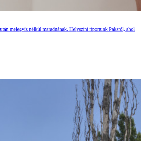
a után melegvíz nélkül maradnának. Helyszíni riportunk Paksról, ahol