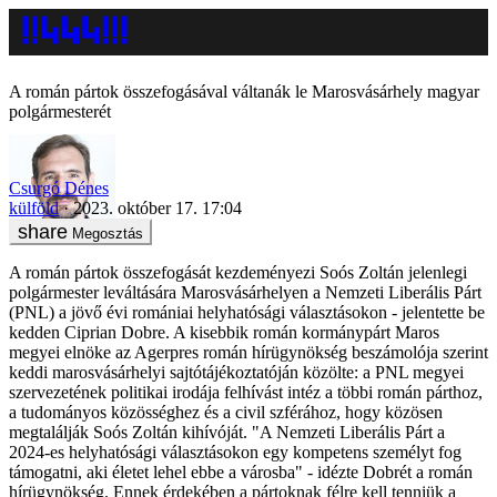
A román pártok összefogásával váltanák le Marosvásárhely magyar
polgármesterét
Csurgó Dénes
külföld
2023. október 17. 17:04
Megosztás
A román pártok összefogását kezdeményezi Soós Zoltán jelenlegi
polgármester leváltására Marosvásárhelyen a Nemzeti Liberális Párt
(PNL) a jövő évi romániai helyhatósági választásokon - jelentette be
kedden Ciprian Dobre. A kisebbik román kormánypárt Maros
megyei elnöke az Agerpres román hírügynökség beszámolója szerint
keddi marosvásárhelyi sajtótájékoztatóján közölte: a PNL megyei
szervezetének politikai irodája felhívást intéz a többi román párthoz,
a tudományos közösséghez és a civil szférához, hogy közösen
megtalálják Soós Zoltán kihívóját. "A Nemzeti Liberális Párt a
2024-es helyhatósági választásokon egy kompetens személyt fog
támogatni, aki életet lehel ebbe a városba" - idézte Dobrét a román
hírügynökség. Ennek érdekében a pártoknak félre kell tenniük a