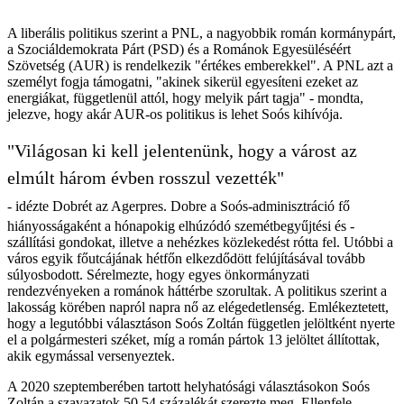
A liberális politikus szerint a PNL, a nagyobbik román kormánypárt,
a Szociáldemokrata Párt (PSD) és a Románok Egyesüléséért
Szövetség (AUR) is rendelkezik "értékes emberekkel". A PNL azt a
személyt fogja támogatni, "akinek sikerül egyesíteni ezeket az
energiákat, függetlenül attól, hogy melyik párt tagja" - mondta,
jelezve, hogy akár AUR-os politikus is lehet Soós kihívója.
"Világosan ki kell jelentenünk, hogy a várost az
elmúlt három évben rosszul vezették"
- idézte Dobrét az Agerpres. Dobre a Soós-adminisztráció fő
hiányosságaként a hónapokig elhúzódó szemétbegyűjtési és -
szállítási gondokat, illetve a nehézkes közlekedést rótta fel. Utóbbi a
város egyik főutcájának hétfőn elkezdődött felújításával tovább
súlyosbodott. Sérelmezte, hogy egyes önkormányzati
rendezvényeken a románok háttérbe szorultak. A politikus szerint a
lakosság körében napról napra nő az elégedetlenség. Emlékeztetett,
hogy a legutóbbi választáson Soós Zoltán független jelöltként nyerte
el a polgármesteri széket, míg a román pártok 13 jelöltet állítottak,
akik egymással versenyeztek.
A 2020 szeptemberében tartott helyhatósági választásokon Soós
Zoltán a szavazatok 50,54 százalékát szerezte meg. Ellenfele,