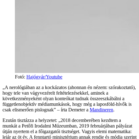
Fotó
:
Hajógyár/Youtube
„A nerológiában az a kockázatos (ahonnan én nézem: szórakoztató),
hogy tele van vágyvezérelt feltételezésekkel, aminek a
következményeként olyan konteókat tudnak összeeszkábálni a
függetlenobjektív médiamunkások, hogy még a laposföld-hívők is
csak elismerően pislognak” – írta Demeter a
Mandineren
.
Ezután tisztázza a helyzetet: „2018 decemberében kezdtem a
munkát a Petőfi Irodalmi Múzeumban, 2019 februárjában pályázat
útján nyertem el a főigazgatói tisztséget. Vagyis elemi matematika:
lejár az öt év. A fenntartó minisztérium annak rendje és módja szerint