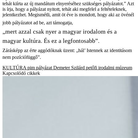
tehát kiírta az új mandátum elnyeréséhez szükséges pályázatot.” Azt
is írja, hogy a pályázat nyitott, tehát aki megfelel a feltételeknek,
jelentkezhet. Megismétli, amit öt éve is mondott, hogy aki az övénél
jobb pályázatot ad be, azt támogatja,
„mert azzal csak nyer a magyar irodalom és a
magyar kultúra. És ez a legfontosabb”.
Zárásképp az érte aggódóknak üzent: „hál’ Istennek az identitásom
nem pozíciófüggő”.
KULTÚRA
pim
pályázat
Demeter Szilárd
petőfi irodalmi múzeum
Kapcsolódó cikkek