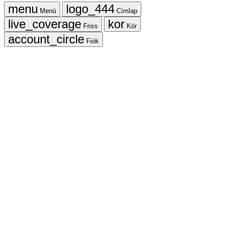
Menü
Címlap
Friss
Kör
Fiók