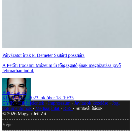
Pályázatot írtak ki Demeter Szilárd posztjára
A Petőfi Irodalmi Múzeum új főigazgatójának megbízatása jövő
februárban indul.
Botos Tamás
KULTÚRA
2023. október 18. 19:35
GYIK
Hibát jelentek
Impresszum
Javítások kezelése
Jogi
dokumentumok
Médiaajánlat
RSS
Sütibeállítások
©
2026
Magyar Jeti Zrt.
Vége