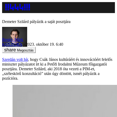
Demeter Szilárd pályázik a saját posztjára
Benics Márk
KULTÚRA
2023. október 19. 6:40
Megosztás
Szerdán volt hír
, hogy Csák János kultúráért és innovációért felelős
miniszter pályázatot írt ki a Petőfi Irodalmi Múzeum főigazgatói
posztjára. Demeter Szilárd, aki 2018 óta vezeti a PIM-et,
„széleskörű konzultáció” után úgy döntött, ismét pályázik a
pozícióra.