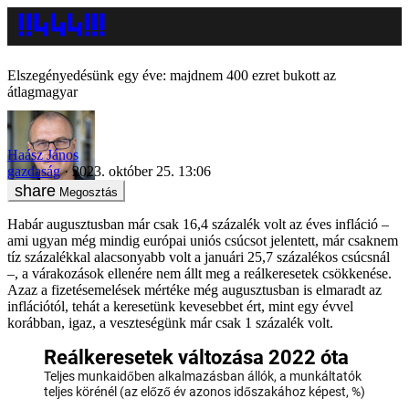
Elszegényedésünk egy éve: majdnem 400 ezret bukott az
átlagmagyar
Haász János
gazdaság
2023. október 25. 13:06
Megosztás
Habár augusztusban már csak 16,4 százalék volt az éves infláció –
ami ugyan még mindig európai uniós csúcsot jelentett, már csaknem
tíz százalékkal alacsonyabb volt a januári 25,7 százalékos csúcsnál
–, a várakozások ellenére nem állt meg a reálkeresetek csökkenése.
Azaz a fizetésemelések mértéke még augusztusban is elmaradt az
inflációtól, tehát a keresetünk kevesebbet ért, mint egy évvel
korábban, igaz, a veszteségünk már csak 1 százalék volt.