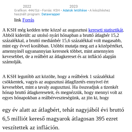
Forrás
A KSH még kedden tette közzé az augusztusi
kereseti statisztikát
.
Abból kiderült: az utolsó nyári hónapban a bruttó átlagbér 15,2
százalékkal, a bruttó mediánbér 15,6 százalékkal volt magasabb,
mint egy évvel korábban. Utóbbi mutatja meg azt a középértéket,
amennyinél ugyanannyian keresnek többet, mint amennyien
kevesebbet, de a reálbért az átlagkereset és az infláció alapján
számolják.
A KSH legutóbb azt közölte, hogy a reálbérek 1 százalékkal
csökkentek, vagyis az augusztusi átlagfizetés ennyivel ért
kevesebbet, mint a tavaly augusztusi. Ha összeadjuk a tizenkét
hónap bruttó átlagkereseteit, és megnézzük, hogy mennyi volt az
egyes hónapokban a reálbérveszteségünk, az jön ki, hogy
egy év alatt az átlagbért, tehát nagyjából évi bruttó
6,5 milliót kereső magyarok átlagosan 395 ezret
veszítettek az infláción.