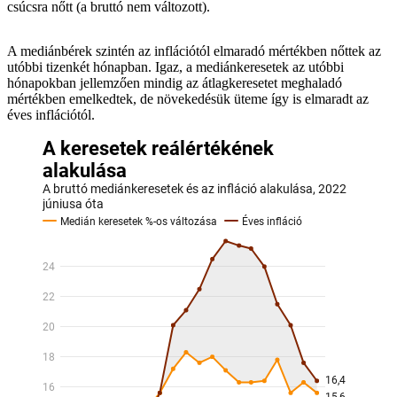
csúcsra nőtt (a bruttó nem változott).
A mediánbérek szintén az inflációtól elmaradó mértékben nőttek az
utóbbi tizenkét hónapban. Igaz, a mediánkeresetek az utóbbi
hónapokban jellemzően mindig az átlagkeresetet meghaladó
mértékben emelkedtek, de növekedésük üteme így is elmaradt az
éves inflációtól.