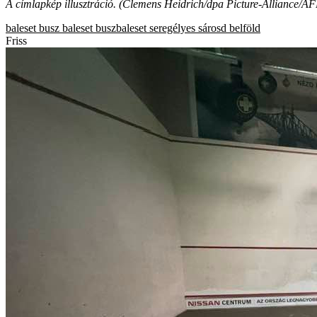
A címlapkép illusztráció. (Clemens Heidrich/dpa Picture-Alliance/AF
baleset
busz
baleset
buszbaleset
seregélyes
sárosd
belföld
Friss