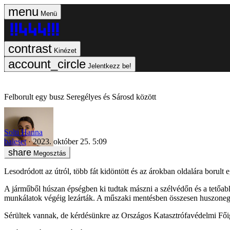
Menü
Kinézet
Jelentkezz be!
Felborult egy busz Seregélyes és Sárosd között
Solti Hanna
baleset
2023. október 25. 5:09
Megosztás
Lesodródott az útról, több fát kidöntött és az árokban oldalára borul
A járműből húszan épségben ki tudtak mászni a szélvédőn és a tetőablak
munkálatok végéig lezárták. A műszaki mentésben összesen huszonegy 
Sérültek vannak, de kérdésünkre az Országos Katasztrófavédelmi Fői