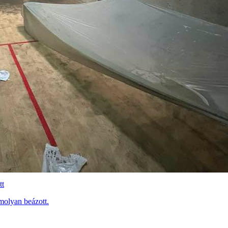
tt
molyan beázott.