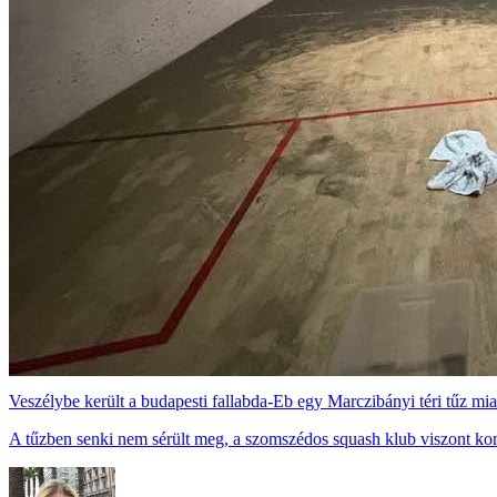
Veszélybe került a budapesti fallabda-Eb egy Marczibányi téri tűz mia
A tűzben senki nem sérült meg, a szomszédos squash klub viszont ko