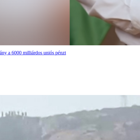
ány a 6000 milliárdos uniós pénzt