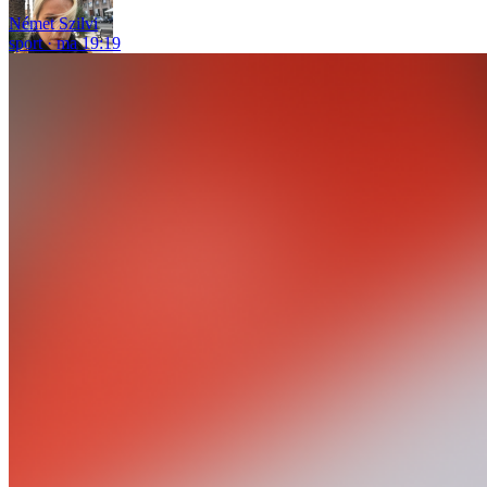
Német Szilvi
sport
ma 19:19