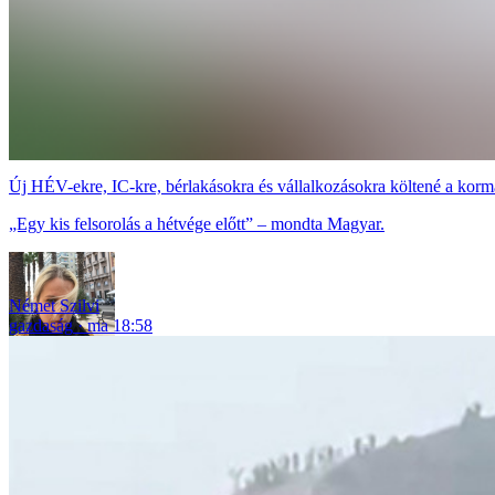
Új HÉV-ekre, IC-kre, bérlakásokra és vállalkozásokra költené a korm
„Egy kis felsorolás a hétvége előtt” – mondta Magyar.
Német Szilvi
gazdaság
ma 18:58