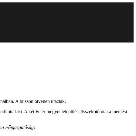
ajnalban. A buszon ötvenen utaztak.
dítottak ki. A két Fejér megyei települést összekötő utat a mentési
mi Főigazgatóság)