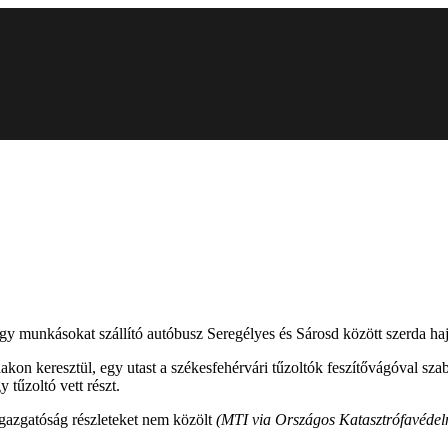
t egy munkásokat szállító autóbusz Seregélyes és Sárosd között szerda h
on keresztül, egy utast a székesfehérvári tűzoltók feszítővágóval szaba
tűzoltó vett részt.
gazgatóság részleteket nem közölt
(MTI via Országos Katasztrófavédel