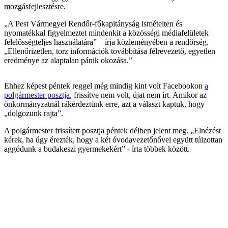
mozgásfejlesztésre.
„A Pest Vármegyei Rendőr-főkapitányság ismételten és
nyomatékkal figyelmeztet mindenkit a közösségi médiafelületek
felelősségteljes használatára” – írja közleményében a rendőrség.
„Ellenőrizetlen, torz információk továbbítása félrevezető, egyetlen
eredménye az alaptalan pánik okozása.”
Ehhez képest péntek reggel még mindig kint volt Facebookon
a
polgármester posztja
, frissítve nem volt, újat nem írt. Amikor az
önkormányzatnál rákérdeztünk erre, azt a választ kaptuk, hogy
„dolgozunk rajta”.
A polgármester frissített posztja péntek délben jelent meg. „Elnézést
kérek, ha úgy érezték, hogy a két óvodavezetőnővel együtt túlzottan
aggódunk a budakeszi gyermekekért” - írta többek között.