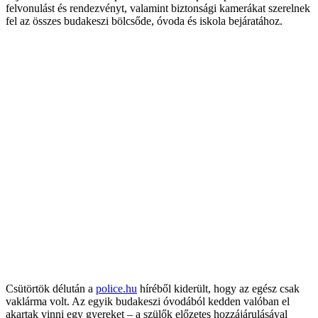
felvonulást és rendezvényt, valamint biztonsági kamerákat szerelnek
fel az összes budakeszi bölcsőde, óvoda és
iskola bejáratához.
Csütörtök délután a
police.hu
híréből kiderült, hogy az egész csak
vaklárma volt. Az egyik budakeszi óvodából kedden valóban el
akartak vinni egy gyereket – a szülők előzetes hozzájárulásával