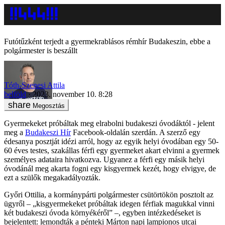
Futótűzként terjedt a gyermekrablásos rémhír Budakeszin, ebbe a
polgármester is beszállt
Tóth-Szenesi Attila
belföld
2023. november 10. 8:28
Megosztás
Gyermekeket próbáltak meg elrabolni budakeszi óvodáktól - jelent
meg a
Budakeszi Hír
Facebook-oldalán szerdán. A szerző egy
édesanya posztját idézi arról, hogy az egyik helyi óvodában egy 50-
60 éves testes, szakállas férfi egy gyermeket akart elvinni a gyermek
személyes adataira hivatkozva. Ugyanez a férfi egy másik helyi
óvodánál meg akarta fogni egy kisgyermek kezét, hogy elvigye, de
ezt a szülők megakadályozták.
Győri Ottilia, a kormánypárti polgármester csütörtökön posztolt az
ügyről – „kisgyermekeket próbáltak idegen férfiak magukkal vinni
két budakeszi óvoda környékéről” –, egyben intézkedéseket is
bejelentett: lemondták a pénteki Márton napi lampionos utcai