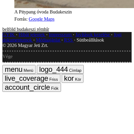
A Pitypang óvoda Budakeszin
Forrás
:
Google Maps
belföld
budakeszi
rémhír
GYIK
Hibát jelentek
Impresszum
Javítások kezelése
Jogi
dokumentumok
Médiaajánlat
RSS
Sütibeállítások
©
2026
Magyar Jeti Zrt.
Vége
Menü
Címlap
Friss
Kör
Fiók