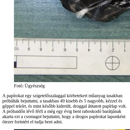
Fotó
:
Ügyészség
A papírokat egy szigetelőszalaggal körbetekert műanyag tasakban
próbálták bejuttatni, a tasakban 49 kisebb és 5 nagyobb, kézzel és
géppel teleírt, és mint később kiderült, droggal átitatott papírlap volt.
A próbaidőn lévő férfi a még egy évig bent raboskodó barátjának
akarta ezt a csomagot bejuttatni, hogy a drogos papírokat laponként
ötezer forintért el tudja bent adni.