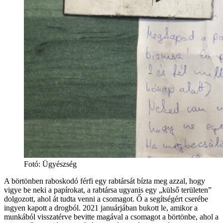
Fotó
:
Ügyészség
A börtönben raboskodó férfi egy rabtársát bízta meg azzal, hogy
vigye be neki a papírokat, a rabtársa ugyanis egy „külső területen”
dolgozott, ahol át tudta venni a csomagot. Ő a segítségért cserébe
ingyen kapott a drogból. 2021 januárjában bukott le, amikor a
munkából visszatérve bevitte magával a csomagot a börtönbe, ahol a