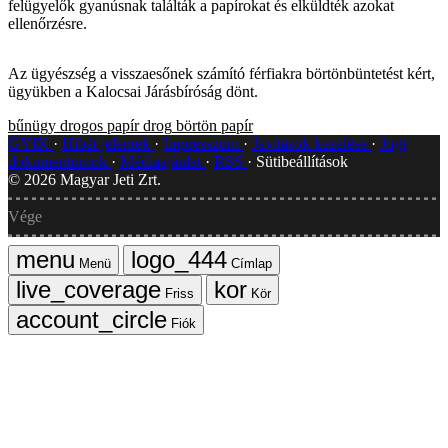
felügyelők gyanúsnak találták a papírokat és elküldték azokat
ellenőrzésre.
Az ügyészség a visszaesőnek számító férfiakra börtönbüntetést kért,
ügyükben a Kalocsai Járásbíróság dönt.
bűnügy
drogos papír
drog
börtön
papír
GYIK
Hibát jelentek
Impresszum
Javítások kezelése
Jogi
dokumentumok
Médiaajánlat
RSS
Sütibeállítások
©
2026
Magyar Jeti Zrt.
Vége
Menü
Címlap
Friss
Kör
Fiók