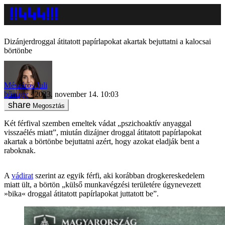
Dizánjerdroggal átitatott papírlapokat akartak bejuttatni a kalocsai
börtönbe
Mészáros Juli
bűnügy
2023. november 14. 10:03
Megosztás
Két férfival szemben emeltek vádat „pszichoaktív anyaggal
visszaélés miatt”, miután dizájner droggal átitatott papírlapokat
akartak a börtönbe bejuttatni azért, hogy azokat eladják bent a
raboknak.
A
vádirat
szerint az egyik férfi, aki korábban drogkereskedelem
miatt ült, a börtön „külső munkavégzési területére úgynevezett
»bika« droggal átitatott papírlapokat juttatott be”.