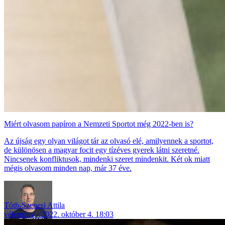
Miért olvasom papíron a Nemzeti Sportot még 2022-ben is?
Az újság egy olyan világot tár az olvasó elé, amilyennek a sportot,
de különösen a magyar focit egy tízéves gyerek látni szeretné.
Nincsenek konfliktusok, mindenki szeret mindenkit. Két ok miatt
mégis olvasom minden nap, már 37 éve.
Tóth-Szenesi Attila
vélemény
2022. október 4. 18:03