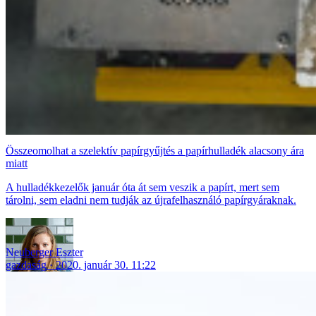
Összeomolhat a szelektív papírgyűjtés a papírhulladék alacsony ára
miatt
A hulladékkezelők január óta át sem veszik a papírt, mert sem
tárolni, sem eladni nem tudják az újrafelhasználó papírgyáraknak.
Neuberger Eszter
gazdaság
2020. január 30. 11:22