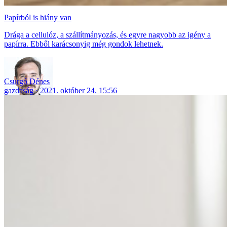
Papírból is hiány van
Drága a cellulóz, a szállítmányozás, és egyre nagyobb az igény a
papírra. Ebből karácsonyig még gondok lehetnek.
Csurgó Dénes
gazdaság
2021. október 24. 15:56