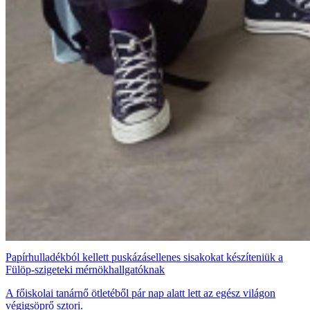
Papírhulladékból kellett puskázásellenes sisakokat készíteniük a
Fülöp-szigeteki mérnökhallgatóknak
A főiskolai tanárnő ötletéből pár nap alatt lett az egész világon
végigsöprő sztori.