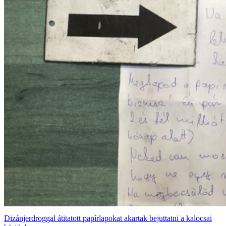
Dizánjerdroggal átitatott papírlapokat akartak bejuttatni a kalocsai