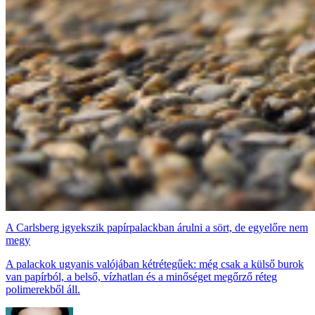
A Carlsberg igyekszik papírpalackban árulni a sört, de egyelőre nem
megy
A palackok ugyanis valójában kétrétegűek: még csak a külső burok
van papírból, a belső, vízhatlan és a minőséget megőrző réteg
polimerekből áll.