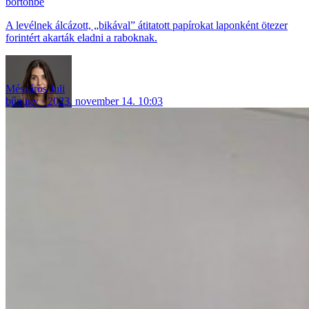
börtönbe
A levélnek álcázott, „bikával” átitatott papírokat laponként ötezer
forintért akarták eladni a raboknak.
Mészáros Juli
bűnügy
2023. november 14. 10:03