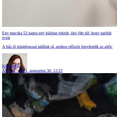
Egy macska 52 napra egy házban rekedt, úgy élte túl, hogy tapétát
evett
A ház új tulajdonosai találtak rá, amikor először kinyitották az ajtót.
Kiss Imola
ÁLLAT
2021. augusztus 30. 12:22