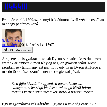
Ez a kézszárító 1300-szor annyi baktériumot lövell szét a mosdóban,
mint egy papírtörölköző
Sarkadi Zsolt
tudomány
2016. április 14. 17:07
Megosztás
A reptereken is gyakran használt Dyson Airblade kézszárítót azért
szeretik az emberek, mert tényleg nagyon gyorsan szárít. Most
azonban egy tanulmány azt írja, hogy egy ilyen Dyson Airblade a
mosdó többi része számára nem kecsegtet sok jóval.
Ez a fajta kézszárító ugyanis a használatkor az
iszonyatos sebességű léglöketeivel maga körül három
méteres körben teríti szét a kezünkről a baktériumokat.
Egy hagyományos kézszárítónál ugyanez a távolság csak 75, a