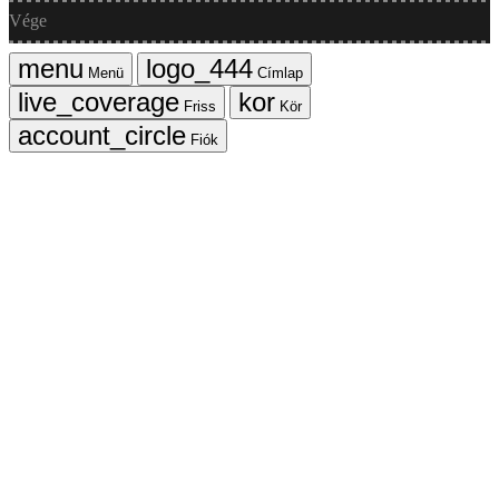
Vége
Menü
Címlap
Friss
Kör
Fiók