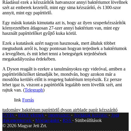
Ráadásul ezek a kézszárítók hatvanszor annyi baktériumot lövellnek
szét az emberek kezeiről, mint egy sima kézszárító, és 1300-szor
annyit, mint egy papírtörlő.
Egy másik kutatás kimutatta azt is, hogy az ilyen szuperkézszárítók
környezetében átlagosan 27-szer annyi baktérium van, mint egy
használt papírtörlőket gyűjtő kuka körül.
Ezek a kutatások azért nagyon hasznosak, mert általuk többet
megtudunk arról is, hogy pontosan hogyan terjednek a baktériumok
a levegőben, és mit lehet tenni a betegségek terjedésének
megakadályozása érdekében.
A Dyson reagált is ezekre a tanulmányokra egy videóval, amiben a
papírtörölközőket támadják be, mondván, hogy azokon már a
mosdóba kerülés előtt is rengeteg baktérium tenyészik. Ez persze
lehet igaz is, viszont a papírtörlők legalább nem lövellik szét, ami
rajtuk van. (
Telegraph
)
Forrás
tudomány
baktérium
papírtörlő
dyson airblade
papír
kézszárító
GYIK
Hibát jelentek
Impresszum
Javítások kezelése
Jogi
dokumentumok
Médiaajánlat
RSS
Sütibeállítások
©
2026
Magyar Jeti Zrt.