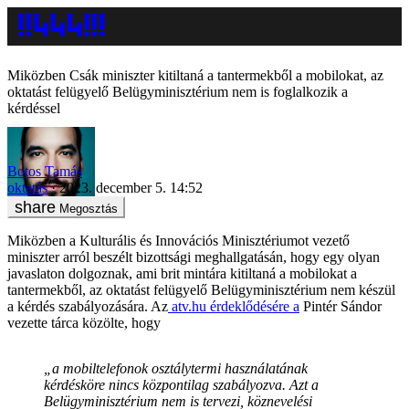
Miközben Csák miniszter kitiltaná a tantermekből a mobilokat, az
oktatást felügyelő Belügyminisztérium nem is foglalkozik a
kérdéssel
Botos Tamás
oktatás
2023. december 5. 14:52
Megosztás
Miközben a Kulturális és Innovációs Minisztériumot vezető
miniszter arról beszélt bizottsági meghallgatásán, hogy egy olyan
javaslaton dolgoznak, ami brit mintára kitiltaná a mobilokat a
tantermekből, az oktatást felügyelő Belügyminisztérium nem készül
a kérdés szabályozására. Az
atv.hu érdeklődésére a
Pintér Sándor
vezette tárca közölte, hogy
„a mobiltelefonok osztálytermi használatának
kérdésköre nincs központilag szabályozva. Azt a
Belügyminisztérium nem is tervezi, köznevelési