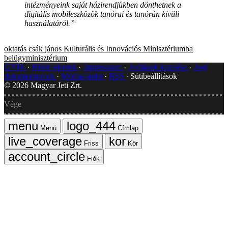
intézményeink saját házirendjükben dönthetnek a
digitális mobileszközök tanórai és tanórán kívüli
használatáról.”
oktatás
csák jános
Kulturális és Innovációs Minisztériumba
belügyminisztérium
GYIK
Hibát jelentek
Impresszum
Javítások kezelése
Jogi
dokumentumok
Médiaajánlat
RSS
Sütibeállítások
©
2026
Magyar Jeti Zrt.
Vége
Menü
Címlap
Friss
Kör
Fiók