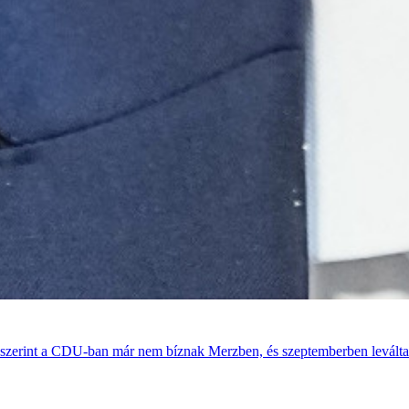
sek szerint a CDU-ban már nem bíznak Merzben, és szeptemberben leváltan