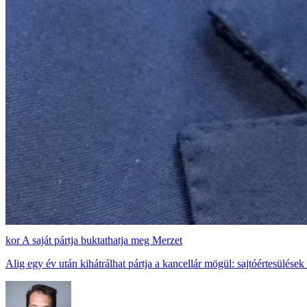
A saját pártja buktathatja meg Merzet
Alig egy év után kihátrálhat pártja a kancellár mögül: sajtóértesülé