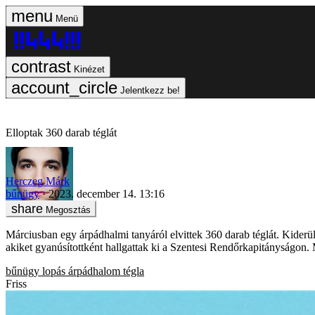
Menü
Kinézet
Jelentkezz be!
Elloptak 360 darab téglát
Herczeg Márk
bűnügy
2023. december 14. 13:16
Megosztás
Márciusban egy árpádhalmi tanyáról elvittek 360 darab téglát. Kiderült
akiket gyanúsítottként hallgattak ki a Szentesi Rendőrkapitányságon.
bűnügy
lopás
árpádhalom
tégla
Friss