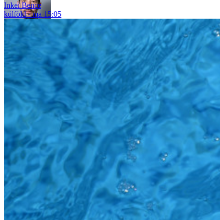
Inkei Bence
külföld
ma 15:05