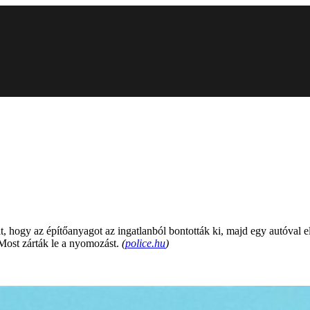
, hogy az építőanyagot az ingatlanból bontották ki, majd egy autóval els
 Most zárták le a nyomozást.
(
police.hu
)