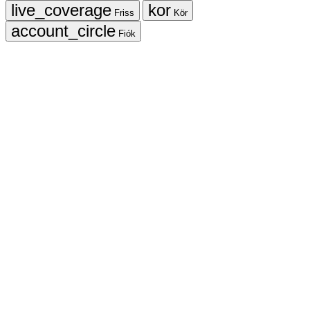
Friss
Kör
Fiók