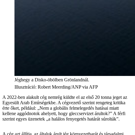
Jéghegy a Disko-öbölben Grönlandnál.
Illusztráció
:
Robert Meerding/ANP via AFP
A 2022-ben alakult cég nemrég küldte el az első 20 tonna jeget az
Egyesült Arab Emírségekbe. A cégvezető szerint rengeteg kritika
érte őket, például: „Nem a globális felmelegedés hatásai miatt
kellene aggódnotok ahelyett, hogy gleccservizet árultok?” A férfi
szerint egyes üzenetek „a halálos fenyegetés határát súrolták”.
A cég azt állítja, az általuk árult jég környezetbarát és társadalmi