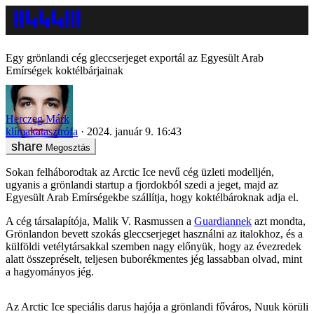
Egy grönlandi cég gleccserjeget exportál az Egyesült Arab
Emírségek koktélbárjainak
Herczeg Márk
klímakatasztrófa
2024. január 9. 16:43
Megosztás
Sokan felháborodtak az Arctic Ice nevű cég üzleti modelljén,
ugyanis a grönlandi startup a fjordokból szedi a jeget, majd az
Egyesült Arab Emírségekbe szállítja, hogy koktélbároknak adja el.
A cég társalapítója, Malik V. Rasmussen a
Guardiannek
azt mondta,
Grönlandon bevett szokás gleccserjeget használni az italokhoz, és a
külföldi vetélytársakkal szemben nagy előnyük, hogy az évezredek
alatt összepréselt, teljesen buborékmentes jég lassabban olvad, mint
a hagyományos jég.
Az Arctic Ice speciális darus hajója a grönlandi főváros, Nuuk körüli