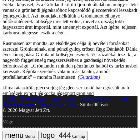
értéket képvisel, és a Grönland körüli fjordok általában amúgy is tele
vannak a grönlandi jégtakaróhoz kapcsolódó gleccserekről leszakadt
jéghegyekkel. Azt mondják, nélkülük a Grönlandot elhagyó
hűtőkonténerek többsége üres lett volna, mivel az ország több
fagyasztott árut importál, mint amennyit exportál. Azt ígérte, teljesen
karbonsemlegessé teszik a céget.
Rasmussen azt mondta, az elsődleges célja új bevételi forrásokat
szerezni Grönlandnak, ami pénzügyileg erősen függ Dániától: Dánia
éves támogatása Grönland költségvetésének 55 százalékát teszi ki, a
nagyobb függetlenség megszerzéséhez a gazdasági növekedés
létfontosságú. „Grönlandon minden pénzünket halból és turizmusból
keressük. Régóta szeretnék valami mást találni, amiből
profitálhatunk” – mondta Rasmussen.
(
Guardian
)
klímakatasztrófa
gleccserjég
jég
gleccser
koktélbár
egyesült arab
emírségek
export
jégkocka
jégexport
grönland
GYIK
Hibát jelentek
Impresszum
Javítások kezelése
Jogi
dokumentumok
Médiaajánlat
RSS
Sütibeállítások
©
2026
Magyar Jeti Zrt.
Vége
Menü
Címlap