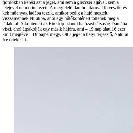
fjordokban keresi azt a jeget, ami sem a gleccser aljával, sem a
tetejével nem érintkezett. A megfelelő darabot daruval felveszik, és
kék műanyag ládába teszik, amikor pedig a hajó megtelt,
visszamennek Nuukba, ahol egy hűtőkonténert töltenek meg a
ládákkal. A konténert az Eimskip izlandi hajózási társaság Dániába
viszi, ahol átpakolják egy másik hajóra, ami – 19 nap alatt 16 ezer
km-t megtéve – Dubajba megy. Ott a jeget a helyi terjesztő, Natural
Ice értékesíti.