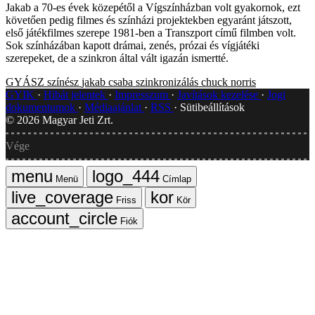
Jakab a 70-es évek közepétől a Vígszínházban volt gyakornok, ezt
követően pedig filmes és színházi projektekben egyaránt játszott,
első játékfilmes szerepe 1981-ben a Transzport című filmben volt.
Sok színházában kapott drámai, zenés, prózai és vígjátéki
szerepeket, de a szinkron által vált igazán ismertté.
GYÁSZ
színész
jakab csaba
szinkronizálás
chuck norris
GYIK
Hibát jelentek
Impresszum
Javítások kezelése
Jogi
dokumentumok
Médiaajánlat
RSS
Sütibeállítások
©
2026
Magyar Jeti Zrt.
Vége
Menü
Címlap
Friss
Kör
Fiók