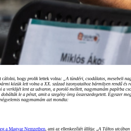
t cáfolni, hogy
prolik
lettek volna
: „A tündéri, csodálatos, mesebeli 
ármi közük lett volna a XX. század iszonyataihoz bármilyen rendű és 
ni a verklijét lent az udvaron, a poroló mellett, nagymamám papírba c
n dobálták le a pénzt, amit a szegény öreg összeszedegetett. Egyszer
r a négyelemis nagymamám azt mondta:
meg a Magyar Nemzetben
, ami az ellenkezőjét állítja: „
A Táltos utcában 