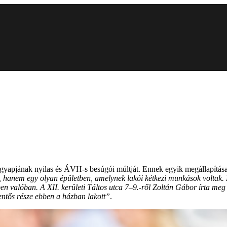
gyapjának nyilas és ÁVH-s besúgói múltját. Ennek egyik megállapítása
n, hanem egy olyan épületben, amelynek lakói kétkezi munkások voltak. 
 valóban. A XII. kerületi Táltos utca 7–9.-ről Zoltán Gábor írta meg e
lentős része ebben a házban lakott”
.