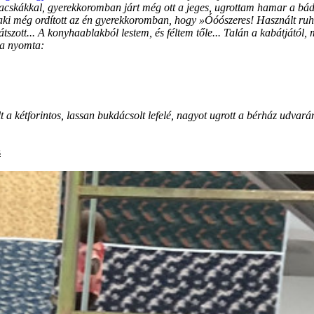
házacskákkal, gyerekkoromban járt még ott a jeges, ugrottam hamar a bá
 aki még ordított az én gyerekkoromban, hogy »Óóószeres! Használt ruhá
átszott... A konyhaablakból lestem, és féltem tőle... Talán a kabátjától,
ba nyomta:
a kétforintos, lassan bukdácsolt lefelé, nagyot ugrott a bérház udvarán
s