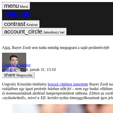
Menü
Kinézet
Jelentkezz be!
Ajjaj, Bayer Zsolt sem tudta mindig megugrani a saját prolimércéjét
Czinkóczi Sándor
képzavar
2024. január 31. 15:10
Megosztás
Ungváry Krisztián történész
hosszú cikkben ismertette
Bayer Zsolt na
valójában egy igazi proletár házban nőtt fel – nem egy budai villába
és kommunistának átöltöző lumpenproletárok otthona. Ebben az esetben
»nyilaskeltető«, mivel a XII. kerület nyilas tömeggyilkosainak igen je