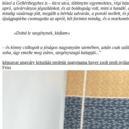
közel a Gellérthegyhez is – kicsi utca, többnyire egyemeletes, régi 
apró, szivárványos jégszilánkot, és az boldogság volt, mint a handlé,
mindig vasárnap jött, megállt a bérház udvarán, a poroló mellett, és j
újságpapírba csomagolta az aprót, két forintot mindig, és a markom
»Dobd le szegénynek, kisfiam«
– és könny csillogott a jóságos nagyanyám szemében, aztán csak szállt 
soha, úgy emelte meg zsíros, szegényszagú kalapját...
”
képzavar
ungváry krisztián
proletár
nagymama
bayer zsolt
proli
nyila
Friss