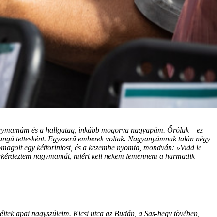
nagymamám és a hallgatag, inkább mogorva nagyapám. Őróluk – ez
rangú tettesként. Egyszerű emberek voltak. Nagyanyámnak talán négy
somagolt egy kétforintost, és a kezembe nyomta, mondván: »Vidd le
 megkérdeztem nagymamát, miért kell nekem lemennem a harmadik
éltek apai nagyszüleim. Kicsi utca az Budán, a Sas-hegy tövében,