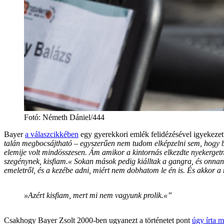
Fotó
:
Németh Dániel/444
Bayer
a válaszcikkében
egy gyerekkori emlék felidézésével igyekezet
talán megbocsájtható – egyszerűen nem tudom elképzelni sem, hogy b
elemije volt mindösszesen. Ám amikor a kintornás elkezdte nyekerget
szegénynek, kisfiam.« Sokan mások pedig kiálltak a gangra, és onna
emeletről, és a kezébe adni, miért nem dobhatom le én is. És akko
»Azért kisfiam, mert mi nem vagyunk prolik.«”
Csakhogy Bayer Zsolt 2000-ben ugyanezt a történetet pont
úgy írta 