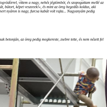
dogvödörrel, vittem a nagy, nehéz jégtömböt, és szopogattam mellé az
t, bútort, képet veszeeek!«, és mint az öreg hegedűs koldus, aki
 mert nyáron is nagy, furcsa kabát volt rajta... Nagyanyám pedig
ak betonján, az öreg pedig megkereste, zsebre tette, és nem nézett fel