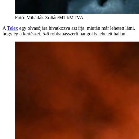
Fotó
:
Mihádák Zoltán/MTI/MTVA
A
Telex
egy olvasójára hivatkozva azt írja, miután már lehetett látni,
hogy ég a kertészet, 5-6 robbanásszerű hangot is lehetett hallani.