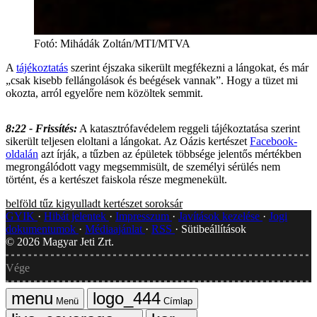
Fotó
:
Mihádák Zoltán/MTI/MTVA
A
tájékoztatás
szerint éjszaka sikerült megfékezni a lángokat, és már
„csak kisebb fellángolások és beégések vannak”. Hogy a tüzet mi
okozta, arról egyelőre nem közöltek semmit.
8:22 - Frissítés:
A katasztrófavédelem reggeli tájékoztatása szerint
sikerült teljesen eloltani a lángokat. Az Oázis kertészet
Facebook-
oldalán
azt írják, a tűzben az épületek többsége jelentős mértékben
megrongálódott vagy megsemmisült, de személyi sérülés nem
történt, és a kertészet faiskola része megmenekült.
belföld
tűz
kigyulladt
kertészet
soroksár
GYIK
Hibát jelentek
Impresszum
Javítások kezelése
Jogi
dokumentumok
Médiaajánlat
RSS
Sütibeállítások
©
2026
Magyar Jeti Zrt.
Vége
Menü
Címlap