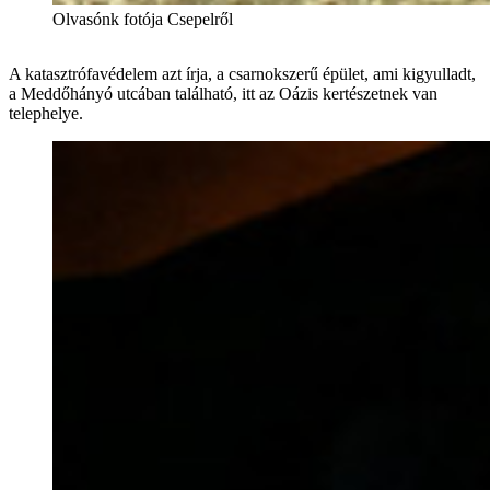
Olvasónk fotója Csepelről
A katasztrófavédelem azt írja, a csarnokszerű épület, ami kigyulladt,
a Meddőhányó utcában található, itt az Oázis kertészetnek van
telephelye.