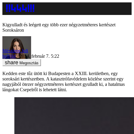
Kigyulladt és leégett egy több ezer négyzetméteres kertészet
Soroksáron
Mészáros Juli
belföld
2024. február 7. 5:22
Megosztás
Kedden este tűz ütött ki Budapesten a XXIII. kerületben, egy
soroksári kertészetben. A katasztrófavédelem közlése szerint egy
nagyjából ötezer négyzetméteres kertészet gyulladt ki, a hatalmas
lángokat Csepelről is lehetett látni.