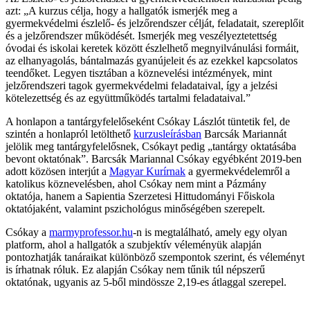
azt: „A kurzus célja, hogy a hallgatók ismerjék meg a
gyermekvédelmi észlelő- és jelzőrendszer célját, feladatait, szereplőit
és a jelzőrendszer működését. Ismerjék meg veszélyeztetettség
óvodai és iskolai keretek között észlelhető megnyilvánulási formáit,
az elhanyagolás, bántalmazás gyanújeleit és az ezekkel kapcsolatos
teendőket. Legyen tisztában a köznevelési intézmények, mint
jelzőrendszeri tagok gyermekvédelmi feladataival, így a jelzési
kötelezettség és az együttműködés tartalmi feladataival.”
A honlapon a tantárgyfelelőseként Csókay Lászlót tüntetik fel, de
szintén a honlapról letölthető
kurzusleírásban
Barcsák Mariannát
jelölik meg tantárgyfelelősnek, Csókayt pedig „tantárgy oktatásába
bevont oktatónak”. Barcsák Mariannal Csókay egyébként 2019-ben
adott közösen interjút a
Magyar Kurírnak
a gyermekvédelemről a
katolikus köznevelésben, ahol Csókay nem mint a Pázmány
oktatója, hanem a Sapientia Szerzetesi Hittudományi Főiskola
oktatójaként, valamint pszichológus minőségében szerepelt.
Csókay a
marmyprofessor.hu
-n is megtalálható, amely egy olyan
platform, ahol a hallgatók a szubjektív véleményük alapján
pontozhatják tanáraikat különböző szempontok szerint, és véleményt
is írhatnak róluk. Ez alapján Csókay nem tűnik túl népszerű
oktatónak, ugyanis az 5-ből mindössze 2,19-es átlaggal szerepel.