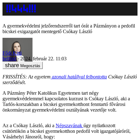
A gyermekvédelmi jelzőrendszerről tart órát a Pázmányon a pedofil
bicskei exigazgatót mentegető Csókay László
Fődi Kitti
belföld
2024. február 22. 11:03
Megosztás
FRISSÍTÉS: Az egyetem
azonali hatállyal felbontotta
Csókay László
szerződését.
A Pázmány Péter Katolikus Egyetemen tart négy
gyermekvédelemmel kapcsolatos kurzust is Csókay László, aki a
Tarlós-korszakban a bicskei gyermekotthont fenntartó fővárosi
önkormányzat gyermekvédelmi osztályának vezetője volt.
Az a Csókay László, aki a
Népszavának
úgy nyilatkozott
csütörtökön a bicskei gyermekotthon pedofil volt igazgatójáróról,
Vásárhelyi Jánosról, hogy: