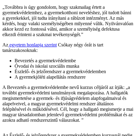
„Továbbra is úgy gondolom, hogy szakmailag értett a
gyermekvédelemhez, a gyermekotthoni neveléshez, jól tudott bánni
a gyerekekkel, jól tudta irányítani a rábízott intézményt. Az más
kérdés, hogy valaki személyiségében milyenné válik. Nyilvánvalóan
akkor kezd ez fontossá válni, amikor a személyiség defektusa
elkezdi érinteni a szakmai tevékenységét.”
Az
egyetem honlapja szerint
Csókay négy órát is tart
tanárszakosoknak:
Bevezetés a gyermekvédelembe
Óvodai és iskolai szociális munka
Észlelő- és jelzőrendszer a gyermekvédelemben
A gyermekjóléti alapellátás rendszere
A Bevezetés a gyermekvédelembe nevű kurzus céljáról az írják: „a
további gyermekvédelmi tanulmányok megalapozása. A hallgatók
megismertetése a gyermek- és ifjúságvédelem alapfogalmaival és
alapelveivel, a magyar gyermekvédelmi rendszer általános
felépítésével és működésével. Cél, hogy a hallgató megismerje a mai
magyar társadalomban jelenlevő gyermekvédelmi problémákat és az
azokra adható rendszerszintű válaszokat. ”
Az Észlelő- és jelzőrendszer a gyermekvédelemben kurzusnál pedig