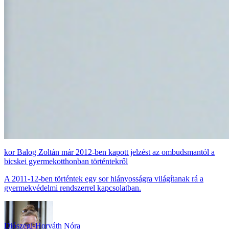
Balog Zoltán már 2012-ben kapott jelzést az ombudsmantól a
bicskei gyermekotthonban történtekről
A 2011-12-ben történtek egy sor hiányosságra világítanak rá a
gyermekvédelmi rendszerrel kapcsolatban.
Diószegi-Horváth Nóra