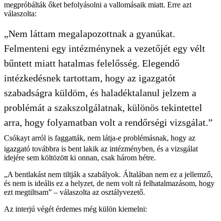
megpróbálták őket befolyásolni a vallomásaik miatt. Erre azt
válaszolta:
„Nem láttam megalapozottnak a gyanúkat.
Felmenteni egy intézménynek a vezetőjét egy vélt
bűntett miatt hatalmas felelősség. Elegendő
intézkedésnek tartottam, hogy az igazgatót
szabadságra küldöm, és haladéktalanul jelzem a
problémát a szakszolgálatnak, különös tekintettel
arra, hogy folyamatban volt a rendőrségi vizsgálat.”
Csókayt arról is faggatták, nem látja-e problémásnak, hogy az
igazgató továbbra is bent lakik az intézményben, és a vizsgálat
idejére sem költözött ki onnan, csak három hétre.
„A bentlakást nem tiltják a szabályok. Általában nem ez a jellemző,
és nem is ideális ez a helyzet, de nem volt rá felhatalmazásom, hogy
ezt megtiltsam” – válaszolta az osztályvezető.
Az interjú végét érdemes még külön kiemelni: