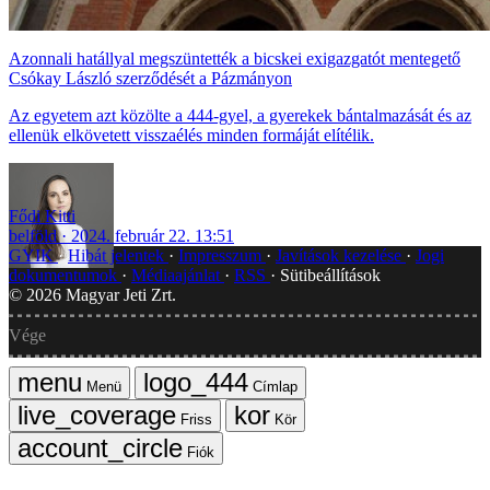
Azonnali hatállyal megszüntették a bicskei exigazgatót mentegető
Csókay László szerződését a Pázmányon
Az egyetem azt közölte a 444-gyel, a gyerekek bántalmazását és az
ellenük elkövetett visszaélés minden formáját elítélik.
Fődi Kitti
belföld
2024. február 22. 13:51
GYIK
Hibát jelentek
Impresszum
Javítások kezelése
Jogi
dokumentumok
Médiaajánlat
RSS
Sütibeállítások
©
2026
Magyar Jeti Zrt.
Vége
Menü
Címlap
Friss
Kör
Fiók