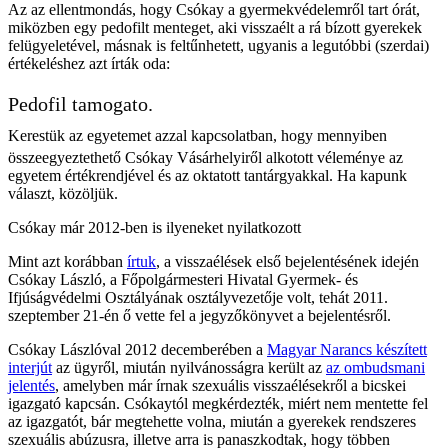
Az az ellentmondás, hogy Csókay a gyermekvédelemről tart órát,
miközben egy pedofilt menteget, aki visszaélt a rá bízott gyerekek
felügyeletével, másnak is feltűnhetett, ugyanis a legutóbbi (szerdai)
értékeléshez azt írták oda:
Pedofil tamogato.
Kerestük az egyetemet azzal kapcsolatban, hogy mennyiben
összeegyeztethető Csókay Vásárhelyiről alkotott véleménye az
egyetem értékrendjével és az oktatott tantárgyakkal. Ha kapunk
választ, közöljük.
Csókay már 2012-ben is ilyeneket nyilatkozott
Mint azt korábban
írtuk
, a visszaélések első bejelentésének idején
Csókay László, a Főpolgármesteri Hivatal Gyermek- és
Ifjúságvédelmi Osztályának osztályvezetője volt, tehát 2011.
szeptember 21-én ő vette fel a jegyzőkönyvet a bejelentésről.
Csókay Lászlóval 2012 decemberében a
Magyar Narancs készített
interjút
az ügyről, miután nyilvánosságra került az
az ombudsmani
jelentés
, amelyben már írnak szexuális visszaélésekről a bicskei
igazgató kapcsán. Csókaytól megkérdezték, miért nem mentette fel
az igazgatót, bár megtehette volna, miután a gyerekek rendszeres
szexuális abúzusra, illetve arra is panaszkodtak, hogy többen