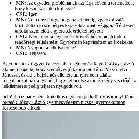
MN:
Az egyetlen problémának azt látja ebben a történetben,
hogy későn szóltak a kollégái?
CSL:
Igen.
MN:
Nem érezte úgy, hogy az érintett igazgatóval való
köztudottan jó személyes kapcsolata miatt végig az ő érdekeit
tartotta szem előtt a gyerekek érdekei helyett?
CSL:
Nem, mert a bejelentést követő héten megtettük a
rendőrségi feljelentést. Egyformán képviseltem az érdekeket.
MN:
Nyugodt a lelkiismerete?
CSL:
Teljesen.
Adott tehát az üggyel kapcsolatban bejelentést kapó Csókay László,
aki nem tagadta, hogy személyes jó kapcsolatot ápol Vásárhelyi
Jánossal, és aki a bejelentés ellenére annyira nem találta
megalapozottnak a gyanút, hogy felmentse az intézmény vezetőjét, a
lelkiismerete pedig teljesen nyugodt volt.
belföld
pázmány péter katolikus egyetem
pedofília
Vásárhelyi János
oktató
Csókay László
gyermekvédelem
bicskei gyermekotthon
Kapcsolódó cikkek