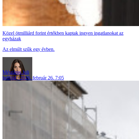
Közel ötmilliárd forint értékben kaptak ingyen ingatlanokat az
egyházak
Az elmúlt szűk egy évben.
Mészáros Juli
belföld
2026. február 26. 7:05