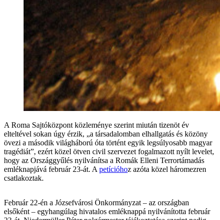
A Roma Sajtóközpont közleménye szerint miután tizenöt év
elteltével sokan úgy érzik, „a társadalomban elhallgatás és közöny
övezi a második világháború óta történt egyik legsúlyosabb magyar
tragédiát”, ezért közel ötven civil szervezet fogalmazott nyílt levelet,
hogy az Országgyűlés nyilvánítsa a Romák Elleni Terrortámadás
emléknapjává február 23-át. A
petícióho
z azóta közel háromezren
csatlakoztak.
Február 22-én a Józsefvárosi Önkormányzat – az országban
elsőként – egyhangúlag hivatalos emléknappá nyilvánította február