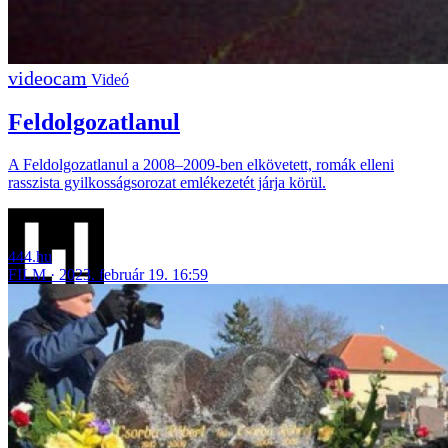
Videó
Feldolgozatlanul
A Feldolgozatlanul a 2008–2009-ben elkövetett, romák elleni
rasszista gyilkosságsorozat emlékezetét járja körül.
444.hu
FILM
2023. február 19. 16:59