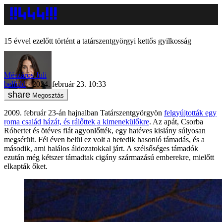
15 évvel ezelőtt történt a tatárszentgyörgyi kettős gyilkosság
Mészáros Juli
belföld
2024. február 23. 10:33
Megosztás
2009. február 23-án hajnalban Tatárszentgyörgyön
felgyújtották egy
roma család házát, és rálőttek a kimenekülőkre
. Az apát, Csorba
Róbertet és ötéves fiát agyonlőtték, egy hatéves kislány súlyosan
megsérült. Fél éven belül ez volt a hetedik hasonló támadás, és a
második, ami halálos áldozatokkal járt. A szélsőséges támadók
ezután még kétszer támadtak cigány származású emberekre, mielőtt
elkapták őket.