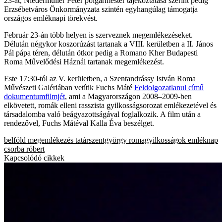
23-át, Niedermüller Péter polgármester tájékoztatása szerint pedig
Erzsébetváros Önkormányzata szintén egyhangúlag támogatja
országos emléknapi törekvést.
Február 23-án több helyen is szerveznek megemlékezéseket.
Délután négykor koszorúzást tartanak a VIII. kerületben a II. János
Pál pápa téren, délután ötkor pedig a Romano Kher Budapesti
Roma Művelődési Háznál tartanak megemlékezést.
Este 17:30-tól az V. kerületben, a Szentandrássy István Roma
Művészeti Galériában vetítik Fuchs Máté
Feldolgozatlanul című
dokumentumfilmjét
, ami a Magyarországon 2008–2009-ben
elkövetett, romák elleni rasszista gyilkosságsorozat emlékezetével és
társadalomba való beágyazottságával foglalkozik. A film után a
rendezővel, Fuchs Mátéval Kalla Éva beszélget.
belföld
megemlékezés
tatárszentgyörgy
romagyilkosságok
emléknap
csorba róbert
Kapcsolódó cikkek