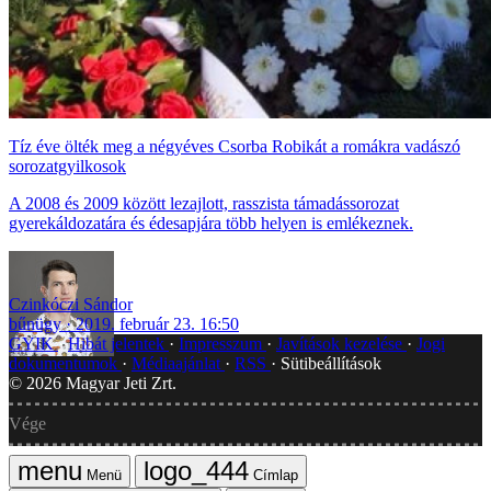
Tíz éve ölték meg a négyéves Csorba Robikát a romákra vadászó
sorozatgyilkosok
A 2008 és 2009 között lezajlott, rasszista támadássorozat
gyerekáldozatára és édesapjára több helyen is emlékeznek.
Czinkóczi Sándor
bűnügy
2019. február 23. 16:50
GYIK
Hibát jelentek
Impresszum
Javítások kezelése
Jogi
dokumentumok
Médiaajánlat
RSS
Sütibeállítások
©
2026
Magyar Jeti Zrt.
Vége
Menü
Címlap