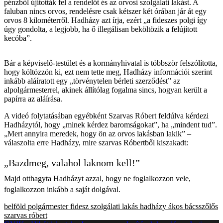
pénzből újították fel a rendelőt és az orvosi szolgálati lakást. A
faluban nincs orvos, rendelésre csak kétszer két órában jár át egy
orvos 8 kilométerről. Hadházy azt írja, ezért „a fideszes polgi így
úgy gondolta, a legjobb, ha ő illegálisan beköltözik a felújított
kecóba”.
Bár a képviselő-testület és a kormányhivatal is többször felszólította,
hogy költözzön ki, ezt nem tette meg, Hadházy információi szerint
inkább aláíratott egy „törvénytelen bérleti szerződést” az
alpolgármesterrel, akinek állítólag fogalma sincs, hogyan került a
papírra az aláírása.
A videó folytatásában egyébként Szarvas Róbert feldúlva kérdezi
Hadházytól, hogy „minek kérdez baromságokat”, ha „mindent tud”.
„Mert annyira meredek, hogy ön az orvos lakásban lakik” –
válaszolta erre Hadházy, mire szarvas Róbertből kiszakadt:
„Bazdmeg, valahol laknom kell!”
Majd otthagyta Hadházyt azzal, hogy ne foglalkozzon vele,
foglalkozzon inkább a saját dolgával.
belföld
polgármester
fidesz
szolgálati lakás
hadházy ákos
bácsszőlős
szarvas róbert