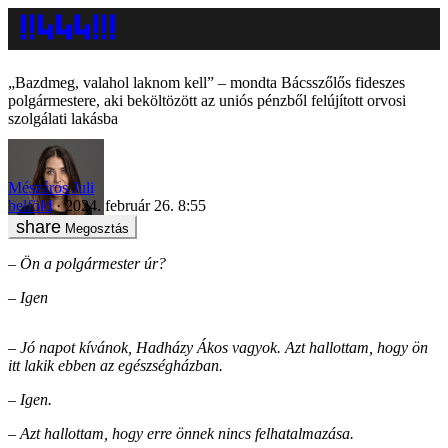
„Bazdmeg, valahol laknom kell” – mondta Bácsszőlős fideszes
polgármestere, aki beköltözött az uniós pénzből felújított orvosi
szolgálati lakásba
Mészáros Juli
belföld
2024. február 26. 8:55
Megosztás
– Ön a polgármester úr?
– Igen
– Jó napot kívánok, Hadházy Ákos vagyok. Azt hallottam, hogy ön
itt lakik ebben az egészségházban.
– Igen.
– Azt hallottam, hogy erre önnek nincs felhatalmazása.