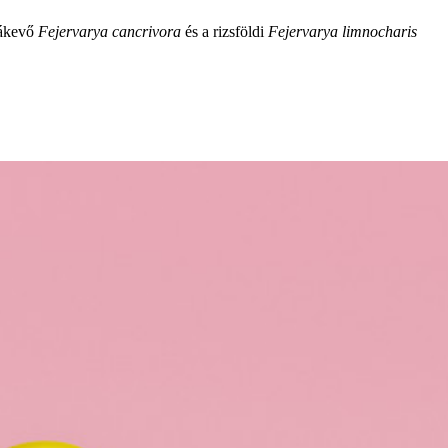
rákevő
Fejervarya cancrivora
és a rizsföldi
Fejervarya limnocharis