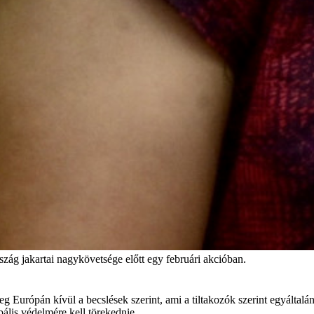
rszág jakartai nagykövetsége előtt egy februári akcióban.
eg Európán kívül a becslések szerint, ami a tiltakozók szerint egyáltal
ális védelmére kell törekednie.