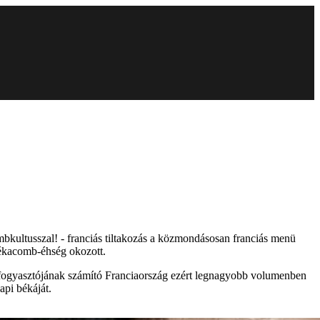
kultusszal! - franciás tiltakozás a közmondásosan franciás menü
 békacomb-éhség okozott.
afogyasztójának számító Franciaország ezért legnagyobb volumenben
api békáját.