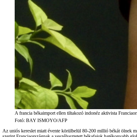
A francia békaimport ellen tiltakozó indonéz aktivista Franciao
Fotó
:
BAY ISMOYO/AFP
Az uniós kereslet miatt évente körülbelül 80-200 millió békát ölnek m
szerint Franciaországnak a veszélyeztetett békafajok hatékonyabb glob