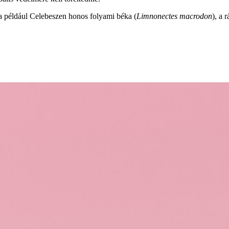
 a például Celebeszen honos folyami béka (
Limnonectes macrodon
), a 