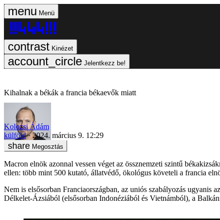
Menü
Kinézet
Jelentkezz be!
Kihalnak a békák a francia békaevők miatt
Kolozsi Ádám
külföld
2024. március 9. 12:29
Megosztás
Macron elnök azonnal vessen véget az össznemzeti szintű békakizsák
ellen: több mint 500 kutató, állatvédő, ökológus követeli a francia el
Nem is elsősorban Franciaországban, az uniós szabályozás ugyanis 
Délkelet-Ázsiából (elsősorban Indonéziából és Vietnámból), a Balkánr