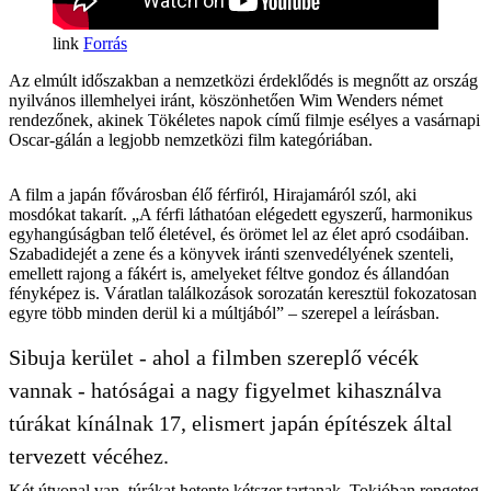
Forrás
Az elmúlt időszakban a nemzetközi érdeklődés is megnőtt az ország
nyilvános illemhelyei iránt, köszönhetően Wim Wenders német
rendezőnek, akinek Tökéletes napok című filmje esélyes a vasárnapi
Oscar-gálán a legjobb nemzetközi film kategóriában.
A film a japán fővárosban élő férfiról, Hirajamáról szól, aki
mosdókat takarít. „A férfi láthatóan elégedett egyszerű, harmonikus
egyhangúságban telő életével, és örömet lel az élet apró csodáiban.
Szabadidejét a zene és a könyvek iránti szenvedélyének szenteli,
emellett rajong a fákért is, amelyeket féltve gondoz és állandóan
fényképez is. Váratlan találkozások sorozatán keresztül fokozatosan
egyre több minden derül ki a múltjából” – szerepel a leírásban.
Sibuja kerület - ahol a filmben szereplő vécék
vannak - hatóságai a nagy figyelmet kihasználva
túrákat kínálnak 17, elismert japán építészek által
tervezett vécéhez.
Két útvonal van, túrákat hetente kétszer tartanak. Tokióban rengeteg