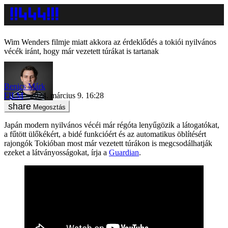
Wim Wenders filmje miatt akkora az érdeklődés a tokiói nyilvános
vécék iránt, hogy már vezetett túrákat is tartanak
Benics Márk
FILM
2024. március 9. 16:28
Megosztás
Japán modern nyilvános vécéi már régóta lenyűgözik a látogatókat,
a fűtött ülőkékért, a bidé funkcióért és az automatikus öblítésért
rajongók Tokióban most már vezetett túrákon is megcsodálhatják
ezeket a látványosságokat, írja a
Guardian
.