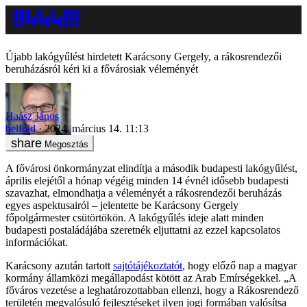
Újabb lakógyűlést hirdetett Karácsony Gergely, a rákosrendezői
beruházásról kéri ki a fővárosiak véleményét
Haász János
belföld
2024. március 14. 11:13
Megosztás
A fővárosi önkormányzat elindítja a második budapesti lakógyűlést,
április elejétől a hónap végéig minden 14 évnél idősebb budapesti
szavazhat, elmondhatja a véleményét a rákosrendezői beruházás
egyes aspektusairól – jelentette be Karácsony Gergely
főpolgármester csütörtökön. A lakógyűlés ideje alatt minden
budapesti postaládájába szeretnék eljuttatni az ezzel kapcsolatos
információkat.
Karácsony azután tartott
sajtótájékoztatót
, hogy előző nap a magyar
kormány államközi megállapodást kötött az Arab Emírségekkel. „A
főváros vezetése a leghatározottabban ellenzi, hogy a Rákosrendező
területén megvalósuló fejlesztéseket ilyen jogi formában valósítsa