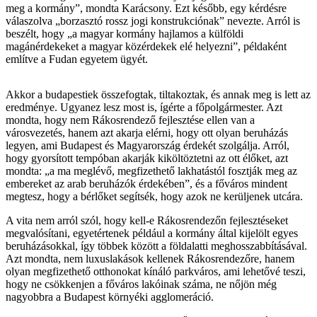
meg a kormány”, mondta Karácsony. Ezt később, egy kérdésre
válaszolva „borzasztó rossz jogi konstrukciónak” nevezte. Arról is
beszélt, hogy „a magyar kormány hajlamos a külföldi
magánérdekeket a magyar közérdekek elé helyezni”, példaként
említve a Fudan egyetem ügyét.
Akkor a budapestiek összefogtak, tiltakoztak, és annak meg is lett az
eredménye. Ugyanez lesz most is, ígérte a főpolgármester. Azt
mondta, hogy nem Rákosrendező fejlesztése ellen van a
városvezetés, hanem azt akarja elérni, hogy ott olyan beruházás
legyen, ami Budapest és Magyarország érdekét szolgálja. Arról,
hogy gyorsított tempóban akarják kiköltöztetni az ott élőket, azt
mondta: „a ma meglévő, megfizethető lakhatástól fosztják meg az
embereket az arab beruházók érdekében”, és a főváros mindent
megtesz, hogy a bérlőket segítsék, hogy azok ne kerüljenek utcára.
A vita nem arról szól, hogy kell-e Rákosrendezőn fejlesztéseket
megvalósítani, egyetértenek például a kormány által kijelölt egyes
beruházásokkal, így többek között a földalatti meghosszabbításával.
Azt mondta, nem luxuslakások kellenek Rákosrendezőre, hanem
olyan megfizethető otthonokat kínáló parkváros, ami lehetővé teszi,
hogy ne csökkenjen a főváros lakóinak száma, ne nőjön még
nagyobbra a Budapest környéki agglomeráció.