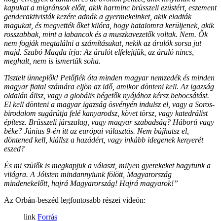
kapukat a migránsok előtt, akik harminc brüsszeli ezüstért, eszement
genderaktivisták kezére adnák a gyermekeinket, akik eladták
magukat, és megvették őket kilóra, hogy hatalomra kerüljenek, akik
rosszabbak, mint a labancok és a muszkavezetők voltak. Nem. Ők
nem fogják megtalálni a számításukat, nekik az árulók sorsa jut
majd. Szabó Magda írja: Az árulót elfelejtjük, az áruló nincs,
meghalt, nem is ismertük soha.
Tisztelt ünneplők! Petőfiék óta minden magyar nemzedék és minden
magyar fiatal számára eljön az idő, amikor dönteni kell. Az igazság
oldalán állsz, vagy a globális bégetők nyájához kérsz bebocsátást.
El kell dönteni a magyar igazság ösvényén indulsz el, vagy a Soros-
birodalom sugárútja felé kanyarodsz, követ törsz, vagy katedrálist
építesz. Brüsszeli járszalag, vagy magyar szabadság? Háború vagy
béke? Június 9-én itt az európai választás. Nem bújhatsz el,
döntened kell, kiállsz a hazádért, vagy inkább idegenek kenyerét
eszed?
És mi szülők is megkapjuk a választ, milyen gyerekeket hagytunk a
világra. A Jóisten mindannyiunk fölött, Magyarország
mindenekelőtt, hajrá Magyarország! Hajrá magyarok!”
Az Orbán-beszéd legfontosabb részei videón:
Forrás