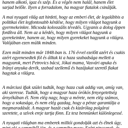
hanem alkotó, igaz és szép. És a végén nem halál, hanem élet
sarjad belőle. Ilyen a forradalom, ha magyar fiatalok csinálják.
A mai nyugati világ azt hirdeti, hogy az emberi élet, de legalábbis a
politikai élet legfontosabb kérdése, hogy milyen világot hagyunk a
gyermekeinkre. Micsoda kolosszális tévedés. Ugyanis a dolog éppen
fordítva áll. Nem az a kérdés, hogy milyen világot hagyunk a
gyerekeinkre, hanem az, hogy milyen gyerekeket hagyunk a világra.
Valójában ezen múlik minden.
Ezen múlt minden már 1848-ban is. 176 évvel ezelőtt azért és csakis
azért egyenesedtek föl és álltak ki a haza szabadsága mellett a
magyarok, mert Petrovics bácsi, Jókai mama, Vasvári apuka és
Irányi anyuka derék, szabad szellemű és hazájukat szerető fiakat
hagytak a világra.
A márciusi ifjak szülei tudták, hogy haza csak addig van, amíg van,
aki szeresse. Tudták, hogy a magyar haza örökös fenyegetettség
árnyékában él. Nem elég nagy, hogy a mérete, nem elég számos,
hogy a sokasága, és nem elég gazdag, hogy a pénze garantálja a
megmaradását. A magyar hazát csak és kizárólag polgárai
szeretete, a szívek ereje tartja fönn. Ez tesz bennünket különlegessé.
A nyugati világban ma emberek milliói gondolják azt és élnek úgy,
mint aki a semmiből jön, és a semmibe megy. Ezért nincsenek, és