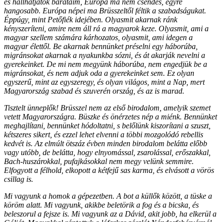
és hallhatjátok barátaim, Európa ma nem csendes, egyre
hangosabb. Európa népei ma Brüsszeltől féltik a szabadságukat.
Éppúgy, mint Petőfiék idejében. Olyasmit akarnak ránk
kényszeríteni, amire nem áll rá a magyarok keze. Olyasmit, ami a
magyar szellem számára kárhozatos, olyasmit, ami idegen a
magyar élettől. Be akarnak bennünket préselni egy háborúba,
migránsokat akarnak a nyakunkba sózni, és át akarják nevelni a
gyerekeinket. De mi nem megyünk háborúba, nem engedjük be a
migránsokat, és nem adjuk oda a gyerekeinket sem. Ez olyan
egyszerű, mint az egyszeregy, és olyan világos, mint a Nap, mert
Magyarország szabad és szuverén ország, és az is marad.
Tisztelt ünneplők! Brüsszel nem az első birodalom, amelyik szemet
vetett Magyarországra. Büszke és önérzetes nép a miénk. Bennünket
meghajlítani, bennünket hódoltatni, s belőlünk kiszorítani a szuszt,
kétszeres sikert, és ezzel lehet elvenni a többi mozgolódó rebellis
kedvét is. Az elmúlt ötszáz évben minden birodalom belátta előbb
vagy utóbb, de belátta, hogy elnyomással, zsarolással, erőszakkal,
Bach-huszárokkal, pufajkásokkal nem megy velünk semmire.
Elfogyott a félhold, elkopott a kétfejű sas karma, és elvásott a vörös
csillag is.
Mi vagyunk a homok a gépezetben. A bot a küllők között, a tüske a
köröm alatt. Mi vagyunk, akikbe beletörik a fog és a bicska, és
beleszorul a fejsze is. Mi vagyunk az a Dávid, akit jobb, ha elkerül a