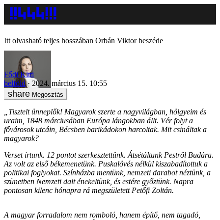
Itt olvasható teljes hosszában Orbán Viktor beszéde
Fődi Kitti
belföld
2024. március 15. 10:55
Megosztás
„Tisztelt ünneplők! Magyarok szerte a nagyvilágban, hölgyeim és
uraim, 1848 márciusában Európa lángokban állt. Vér folyt a
fővárosok utcáin, Bécsben barikádokon harcoltak. Mit csináltak a
magyarok?
Verset írtunk. 12 pontot szerkesztettünk. Átsétáltunk Pestről Budára.
Az volt az első békemenetünk. Puskalövés nélkül kiszabadítottuk a
politikai foglyokat. Színházba mentünk, nemzeti darabot néztünk, a
szünetben Nemzeti dalt énekeltünk, és estére győztünk. Napra
pontosan kilenc hónapra rá megszületett Petőfi Zoltán.
A magyar forradalom nem romboló, hanem építő, nem tagadó,