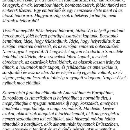
özvegyek, árvák, lerombolt hidak, bombatölcsérek, földönfutóvá tett
emberek tízezrei. Egy emberöltő és egy nemzedék élete ment rá az
utolsó háborúra. Magyarország csak a békével járhat jól, nem
kérünk a háborúból.
Tisztelt ünneplők! Béke helyett háborút, biztonság helyett jogállami
hercehurcát, jólét helyett pénzügyi zsarolást kaptunk. Becsaptak
bennünket, ideje, hogy fellázadjunk. Ideje, hogy helyreállítsuk az
európai emberek önérzetét, és az európai emberek önbecsülését.
Nem vagyunk egyedül. A lengyeleket ugyan elsodorta a Soros-féle
baloldal szökőárja, de a szlovákok lábra kaptak, a csehek
ébredeznek, az osztrákok készülődnek, az olaszok lassan irányba
állnak, a hollandok már talpon, és fellázadtak az amerikaiak is,
sorsfordító év lesz az idei. Az év elején még egyedül voltunk, az év
végére pedig mi leszünk a többség a nyugati világban. Nagy esélyek
nyílnak meg előttünk.
Szuverenista fordulat előtt állunk Amerikában és Európában,
Európában és Amerikában is helyreállhat a normális élet, s
megnyithatjuk a nyugati nemzetek új nagy korszakát, amelyben
mindenki megtalálhatja a maga számítását. Mindenki, kivéve
azokat, akik kiírták magukat a történelemből, akik megszegték a
nemzet szolgálatára tett esküjüket, akik hitszegő módon hátba
támadták a hazájukat, akik aknamunkát folytatnak Brüsszelben,
hogy elvegyék a tanárok és az óvónők pénzét, akik kinyitnák a