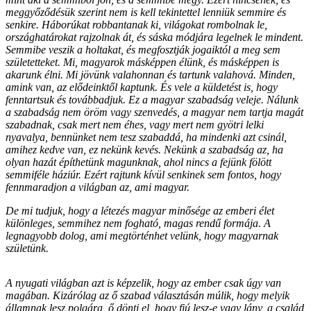
meggyőződésük szerint nem is kell tekintettel lenniük semmire és
senkire. Háborúkat robbantanak ki, világokat rombolnak le,
országhatárokat rajzolnak át, és sáska módjára legelnek le mindent.
Semmibe veszik a holtakat, és megfosztják jogaiktól a meg sem
születetteket. Mi, magyarok másképpen élünk, és másképpen is
akarunk élni. Mi jövünk valahonnan és tartunk valahová. Minden,
amink van, az elődeinktől kaptunk. És vele a küldetést is, hogy
fenntartsuk és továbbadjuk. Ez a magyar szabadság veleje. Nálunk
a szabadság nem öröm vagy szenvedés, a magyar nem tartja magát
szabadnak, csak mert nem éhes, vagy mert nem gyötri lelki
nyavalya, bennünket nem tesz szabaddá, ha mindenki azt csinál,
amihez kedve van, ez nekünk kevés. Nekünk a szabadság az, ha
olyan hazát építhetünk magunknak, ahol nincs a fejünk fölött
semmiféle háziúr. Ezért rajtunk kívül senkinek sem fontos, hogy
fennmaradjon a világban az, ami magyar.
De mi tudjuk, hogy a létezés magyar minősége az emberi élet
különleges, semmihez nem fogható, magas rendű formája. A
legnagyobb dolog, ami megtörténhet velünk, hogy magyarnak
születünk.
A nyugati világban azt is képzelik, hogy az ember csak úgy van
magában. Kizárólag az ő szabad választásán múlik, hogy melyik
államnak lesz polgára, ő dönti el, hogy fiú lesz-e vagy lány, a család