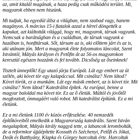
az, amit kitalál magának, a haza pedig csak működési terület. Mi,
magyarok ebben nem hiszünk.
Mi tudjuk, ha egyedül állsz a világban, nem szabad vagy, hanem
magányos. A március 15-i fiatalok azzal a hírrel döngették a
kapukat, azt kiáltották világgá, hogy mi, magyarok, társak vagyunk.
Nemcsak a barátságban és a családban, de társak vagyunk a
hazában is, honfitársak. Sőt, társam az is, aki előttem járt és az is,
aki utánam jön. Mert a magyarok élete folyamatos láncolat, Szent
Istvántól, Mátyás királyon és Petőfin át az 56-os magyarokon
keresztül egészen hozzánk és fel tovább. Dicsőség az őseinknek!
Tisztelt ünneplők! Egy utazó járja Európát. Lát egy embert az út
szélén, aki követ tör egy kalapáccsal. Mit csinálsz? Nem látod?
Követ török, ez a munkám. Lát egy másik embert, az is követ tör. Mit
csinálsz? Nem látod? Katedrálist építek. Az európai, benne a
magyar baloldal ma követ tör. Ez az ő életük. Múltól és jövőtől
megfosztott, önmagáért való robot. Mi katedrálist építünk. Ez a mi
életünk.
Ez a mi életünk 1100 év közös erőfeszítése. 40 nemzedék
építőköveiből emelkedik a Magyarország katedrális. Szent István
megalapított, Mátyás király naggyá tette, a labancok lerombolták,
de a reformkor újjáépítette Kossuth és Széchenyi, Petőfi és Jókai,
Deák és Batthyány, Klapka és Görgey harcoltak érte. Harcoltak