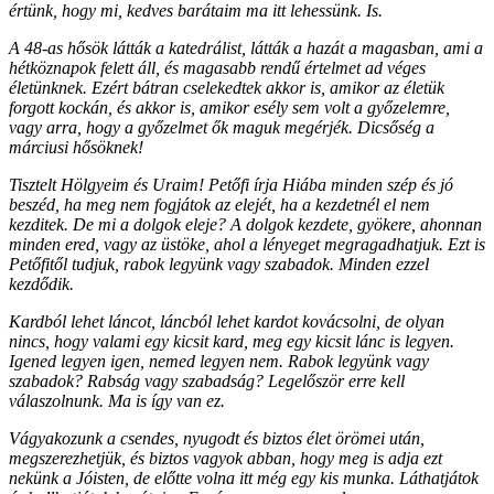
értünk, hogy mi, kedves barátaim ma itt lehessünk. Is.
A 48-as hősök látták a katedrálist, látták a hazát a magasban, ami a
hétköznapok felett áll, és magasabb rendű értelmet ad véges
életünknek. Ezért bátran cselekedtek akkor is, amikor az életük
forgott kockán, és akkor is, amikor esély sem volt a győzelemre,
vagy arra, hogy a győzelmet ők maguk megérjék. Dicsőség a
márciusi hősöknek!
Tisztelt Hölgyeim és Uraim! Petőfi írja Hiába minden szép és jó
beszéd, ha meg nem fogjátok az elejét, ha a kezdetnél el nem
kezditek. De mi a dolgok eleje? A dolgok kezdete, gyökere, ahonnan
minden ered, vagy az üstöke, ahol a lényeget megragadhatjuk. Ezt is
Petőfitől tudjuk, rabok legyünk vagy szabadok. Minden ezzel
kezdődik.
Kardból lehet láncot, láncból lehet kardot kovácsolni, de olyan
nincs, hogy valami egy kicsit kard, meg egy kicsit lánc is legyen.
Igened legyen igen, nemed legyen nem. Rabok legyünk vagy
szabadok? Rabság vagy szabadság? Legelőször erre kell
válaszolnunk. Ma is így van ez.
Vágyakozunk a csendes, nyugodt és biztos élet örömei után,
megszerezhetjük, és biztos vagyok abban, hogy meg is adja ezt
nekünk a Jóisten, de előtte volna itt még egy kis munka. Láthatjátok