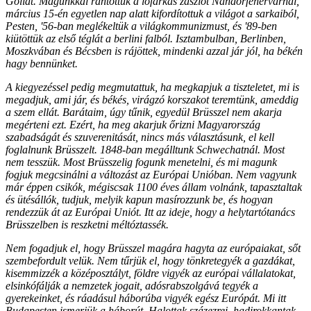
Góliát. Magunkkal rántottuk a lófarkas zászlót Nándorfehérvárnál,
március 15-én egyetlen nap alatt kifordítottuk a világot a sarkaiból,
Pesten, '56-ban meglékeltük a világkommunizmust, és '89-ben
kiütöttük az első téglát a berlini falból. Isztambulban, Berlinben,
Moszkvában és Bécsben is rájöttek, mindenki azzal jár jól, ha békén
hagy bennünket.
A kiegyezéssel pedig megmutattuk, ha megkapjuk a tiszteletet, mi is
megadjuk, ami jár, és békés, virágzó korszakot teremtünk, ameddig
a szem ellát. Barátaim, úgy tűnik, egyedül Brüsszel nem akarja
megérteni ezt. Ezért, ha meg akarjuk őrizni Magyarország
szabadságát és szuverenitását, nincs más választásunk, el kell
foglalnunk Brüsszelt. 1848-ban megálltunk Schwechatnál. Most
nem tesszük. Most Brüsszelig fogunk menetelni, és mi magunk
fogjuk megcsinálni a változást az Európai Unióban. Nem vagyunk
már éppen csikók, mégiscsak 1100 éves állam volnánk, tapasztaltak
és ütésállók, tudjuk, melyik kapun masírozzunk be, és hogyan
rendezzük át az Európai Uniót. Itt az ideje, hogy a helytartótanács
Brüsszelben is reszketni méltóztassék.
Nem fogadjuk el, hogy Brüsszel magára hagyta az európaiakat, sőt
szembefordult velük. Nem tűrjük el, hogy tönkretegyék a gazdákat,
kisemmizzék a középosztályt, földre vigyék az európai vállalatokat,
elsinkófálják a nemzetek jogait, adósrabszolgává tegyék a
gyerekeinket, és ráadásul háborúba vigyék egész Európát. Mi itt
Budapesten ismerjük a háborút. Halottak százezrei, hadirokkantak,