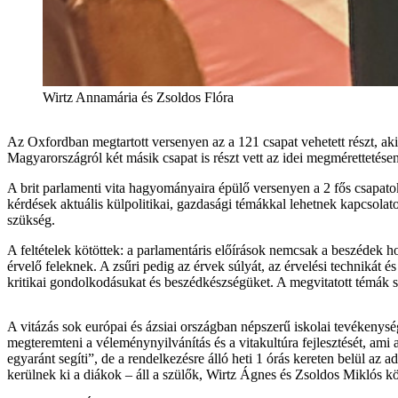
Wirtz Annamária és Zsoldos Flóra
Az Oxfordban megtartott versenyen az a 121 csapat vehetett részt, ak
Magyarországról két másik csapat is részt vett az idei megmérettetés
A brit parlamenti vita hagyományaira épülő versenyen a 2 fős csapato
kérdések aktuális külpolitikai, gazdasági témákkal lehetnek kapcsolat
szükség.
A feltételek kötöttek: a parlamentáris előírások nemcsak a beszédek ho
érvelő feleknek. A zsűri pedig az érvek súlyát, az érvelési technikát 
kritikai gondolkodásukat és beszédkészségüket. A megvitatott témák so
A vitázás sok európai és ázsiai országban népszerű iskolai tevékenysé
megteremteni a véleménynyilvánítás és a vitakultúra fejlesztését, ami
egyaránt segíti”, de a rendelkezésre álló heti 1 órás kereten belül az 
kerülnek ki a diákok – áll a szülők, Wirtz Ágnes és Zsoldos Miklós 