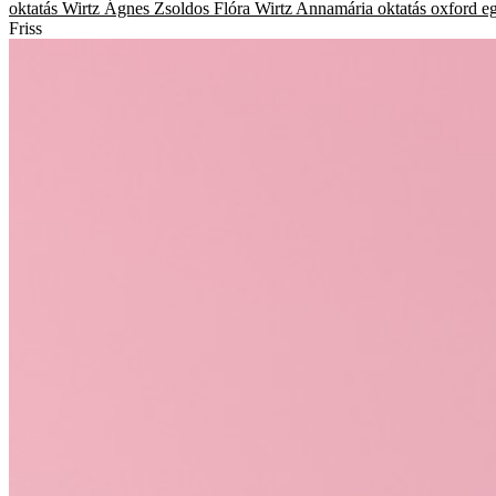
oktatás
Wirtz Ágnes
Zsoldos Flóra
Wirtz Annamária
oktatás
oxford e
Friss