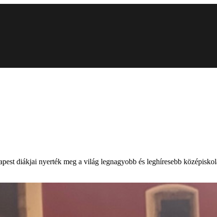
apest diákjai nyerték meg a világ legnagyobb és leghíresebb középiskol