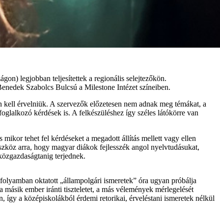
on) legjobban teljesítettek a regionális selejtezőkön.
Benedek Szabolcs Bulcsú a Milestone Intézet színeiben.
en kell érvelniük. A szervezők előzetesen nem adnak meg témákat, a
foglalkozó kérdések is. A felkészüléshez így széles látókörre van
mikor tehet fel kérdéseket a megadott állítás mellett vagy ellen
 eszköz arra, hogy magyar diákok fejlesszék angol nyelvtudásukat,
 közgazdaságtanig terjednek.
vfolyamban oktatott „állampolgári ismeretek” óra ugyan próbálja
a másik ember iránti tiszteletet, a más vélemények mérlegelését
an, így a középiskolákból érdemi retorikai, érveléstani ismeretek nélkül