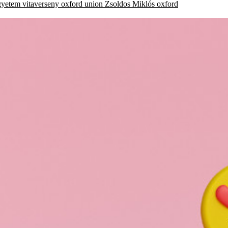
gyetem
vitaverseny
oxford union
Zsoldos Miklós
oxford