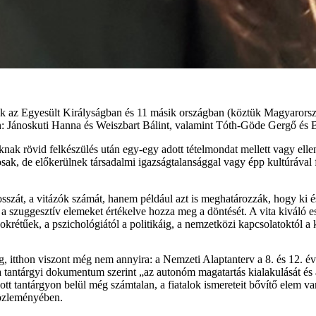
ik az Egyesült Királyságban és 11 másik országban (köztük Magyarország
en: Jánoskuti Hanna és Weiszbart Bálint, valamint Tóth-Göde Gergő és 
knak rövid felkészülés után egy-egy adott tételmondat mellett vagy ell
osak, de előkerülnek társadalmi igazságtalansággal vagy épp kultúrával 
sszát, a vitázók számát, hanem például azt is meghatározzák, hogy ki és 
és a szuggesztív elemeket értékelve hozza meg a döntését. A vita kiváló
krétűek, a pszichológiától a politikáig, a nemzetközi kapcsolatoktól a
g, itthon viszont még nem annyira: a Nemzeti Alaptanterv a 8. és 12. é
 a tantárgyi dokumentum szerint „az autonóm magatartás kialakulását és 
adott tantárgyon belül még számtalan, a fiatalok ismereteit bővítő elem v
közleményében.