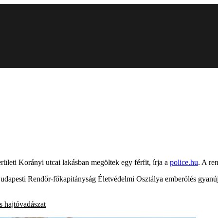
rületi Korányi utcai lakásban megöltek egy férfit, írja a
police.hu
. A re
 Budapesti Rendőr-főkapitányság Életvédelmi Osztálya emberölés gyanúja
s
hajtóvadászat