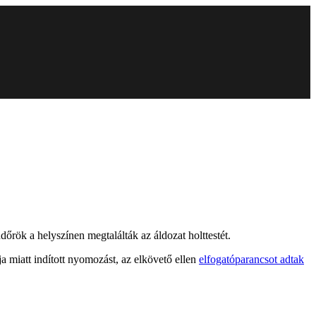
ndőrök a helyszínen megtalálták az áldozat holttestét.
 miatt indított nyomozást, az elkövető ellen
elfogatóparancsot adtak