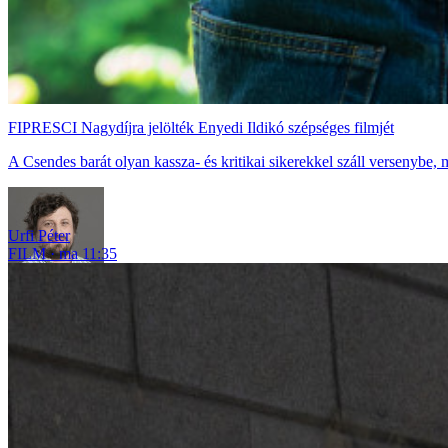
FIPRESCI Nagydíjra jelölték Enyedi Ildikó szépséges filmjét
A Csendes barát olyan kassza- és kritikai sikerekkel száll versenybe,
Urfi Péter
FILM
ma 11:35