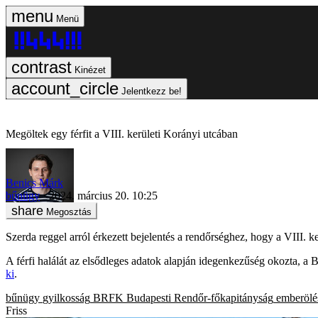
Menü
Kinézet
Jelentkezz be!
Megöltek egy férfit a VIII. kerületi Korányi utcában
Benics Márk
bűnügy
2024. március 20. 10:25
Megosztás
Szerda reggel arról érkezett bejelentés a rendőrséghez, hogy a VIII. ke
A férfi halálát az elsődleges adatok alapján idegenkezűség okozta, a
ki
.
bűnügy
gyilkosság
BRFK
Budapesti Rendőr-főkapitányság
emberölé
Friss