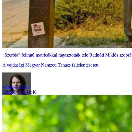
„Szerbia” feliratú matricákkal ragasztották tele Radnóti Miklós szobr
A vajdasági Magyar Nemzeti Tanács feljelentést tett.
Windisch Judit
külföld
ma 11:46