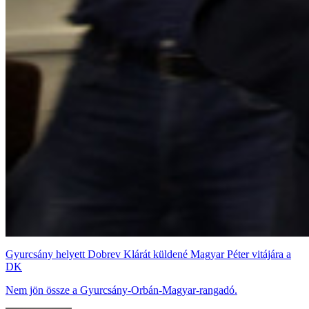
Gyurcsány helyett Dobrev Klárát küldené Magyar Péter vitájára a
DK
Nem jön össze a Gyurcsány-Orbán-Magyar-rangadó.