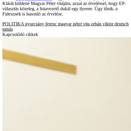
Klárát küldené Magyar Péter vitájára, azzal az érveléssel, hogy EP-
választás közeleg, a listavezető dukál egy ilyenre. Úgy tűnik, a
Fidesznek is hasonló az érvelése.
POLITIKA
gyurcsány ferenc
magyar péter
vita
orbán viktor
deutsch
tamás
Kapcsolódó cikkek