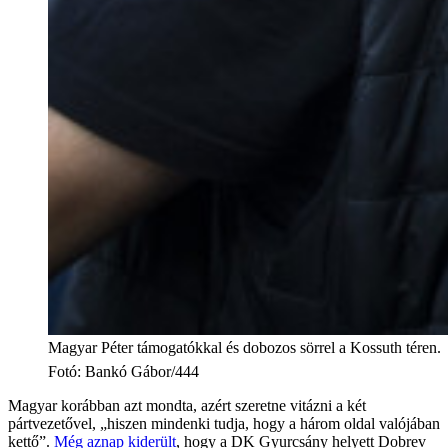
Magyar Péter támogatókkal és dobozos sörrel a Kossuth téren.
Fotó
:
Bankó Gábor/444
Magyar korábban azt mondta, azért szeretne vitázni a két
pártvezetővel, „hiszen mindenki tudja, hogy a három oldal valójában
kettő”.
Még aznap kiderült
, hogy a DK Gyurcsány helyett Dobrev