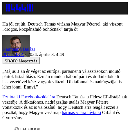
Ha jól értjük, Deutsch Tamás vitázna Magyar Péterrel, aki viszont
„drogos, közpénzfaló bohócnak” tartja őt
Kaufmann Balázs
POLITIKA
2024. április 8. 4:49
Megosztás
„Május 3-án ér véget az európai parlamenti választásokon induló
pártok listaállítása. Ezután minden háborúpárti és dollárbaloldali
listavezetővel kész vagyok vitázni. Diktafonnal és nadrágszíjjal is
lehet jönni. Ennyi.”
Ezt írta ki Facebook-oldalára
Deutsch Tamás, a Fidesz EP-listájának
vezetője. A diktafonos, nadrágszíjas utalás Magyar Péterre
vonatkozik és az is valószínű, hogy Deutsch arra reagált ezzel a
poszttal, hogy Magyar vasárnap
hármas vitára hívta ki
Orbánt és
Gyurcsányt.