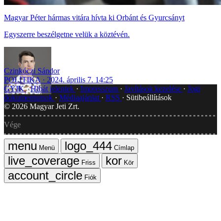
Magyar Péter hármas vitára hívta ki Orbánt és Gyurcsányt
Egyszerre beszélgetne velük a köztévén.
Czinkóczi Sándor
POLITIKA
2024. április 7. 14:25
GYIK
Hibát jelentek
Impresszum
Javítások kezelése
Jogi
dokumentumok
Médiaajánlat
RSS
Sütibeállítások
©
2026
Magyar Jeti Zrt.
Vége
Menü
Címlap
Friss
Kör
Fiók