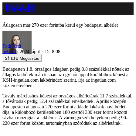
Átlagosan már 270 ezer forintba kerül egy budapesti albérlet
Fődi Kitti
belföld
2024. április 15. 8:08
Megosztás
Budapesten 1,8, országos átlagban pedig 0,8 százalékkal nőttek az
átlagos lakbérek márciusban az egy hónappal korábbihoz képest a
KSH-ingatlan.com lakbérindex szerint, írja az ingatlan.com
közleményében.
Tavaly márciushoz képest az országos albérletárak 11,7 százalékkal,
a fővárosiak pedig 12,4 százalékkal emelkedtek. Április közepén
Budapesten átlagosan 270 ezer forint a kiadó lakások havi bérleti
díja, a különböző kerületekben 180 ezertől 380 ezer forint közötti
sávban mozogtak a lakbérek. A vármegyeszékhelyeken pedig 90-
220 ezer forint közötti tartományban szóródtak az albérletárak.