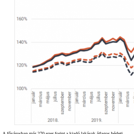
A fővárosban már 270 ezer forint a kiadó lakások átlagos bérleti