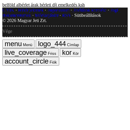
belföld
albérlet
árak
bérleti díj
emelkedés
ksh
GYIK
Hibát jelentek
Impresszum
Javítások kezelése
Jogi
dokumentumok
Médiaajánlat
RSS
Sütibeállítások
©
2026
Magyar Jeti Zrt.
Vége
Menü
Címlap
Friss
Kör
Fiók