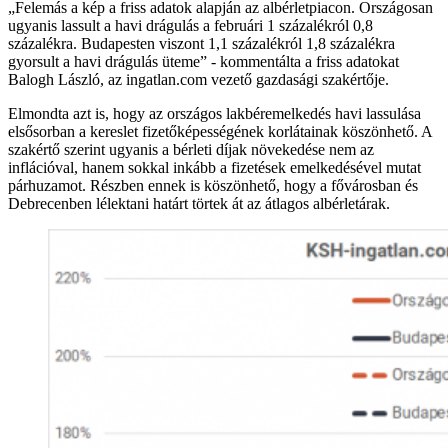
„Felemás a kép a friss adatok alapján az albérletpiacon. Országosan
ugyanis lassult a havi drágulás a februári 1 százalékról 0,8
százalékra. Budapesten viszont 1,1 százalékról 1,8 százalékra
gyorsult a havi drágulás üteme” - kommentálta a friss adatokat
Balogh László, az ingatlan.com vezető gazdasági szakértője.
Elmondta azt is, hogy az országos lakbéremelkedés havi lassulása
elsősorban a kereslet fizetőképességének korlátainak köszönhető. A
szakértő szerint ugyanis a bérleti díjak növekedése nem az
inflációval, hanem sokkal inkább a fizetések emelkedésével mutat
párhuzamot. Részben ennek is köszönhető, hogy a fővárosban és
Debrecenben lélektani határt törtek át az átlagos albérletárak.