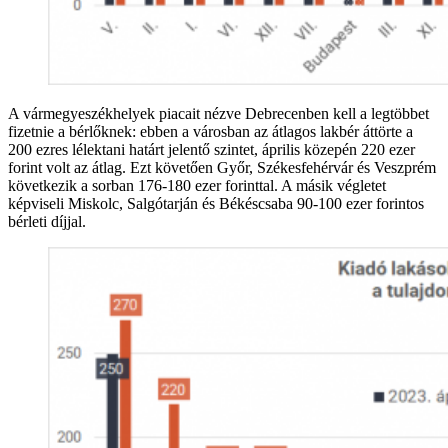
A vármegyeszékhelyek piacait nézve Debrecenben kell a legtöbbet
fizetnie a bérlőknek: ebben a városban az átlagos lakbér áttörte a
200 ezres lélektani határt jelentő szintet, április közepén 220 ezer
forint volt az átlag. Ezt követően Győr, Székesfehérvár és Veszprém
következik a sorban 176-180 ezer forinttal. A másik végletet
képviseli Miskolc, Salgótarján és Békéscsaba 90-100 ezer forintos
bérleti díjjal.