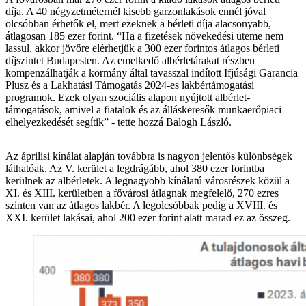
díja. A 40 négyzetméternél kisebb garzonlakások ennél jóval
olcsóbban érhetők el, mert ezeknek a bérleti díja alacsonyabb,
átlagosan 185 ezer forint. “Ha a fizetések növekedési üteme nem
lassul, akkor jövőre elérhetjük a 300 ezer forintos átlagos bérleti
díjszintet Budapesten. Az emelkedő albérletárakat részben
kompenzálhatják a kormány által tavasszal indított Ifjúsági Garancia
Plusz és a Lakhatási Támogatás 2024-es lakbértámogatási
programok. Ezek olyan szociális alapon nyújtott albérlet-
támogatások, amivel a fiatalok és az álláskeresők munkaerőpiaci
elhelyezkedését segítik” - tette hozzá Balogh László.
Az áprilisi kínálat alapján továbbra is nagyon jelentős különbségek
láthatóak. Az V. kerület a legdrágább, ahol 380 ezer forintba
kerülnek az albérletek. A legnagyobb kínálatú városrészek közül a
XI. és XIII. kerületben a fővárosi átlagnak megfelelő, 270 ezres
szinten van az átlagos lakbér. A legolcsóbbak pedig a XVIII. és
XXI. kerület lakásai, ahol 200 ezer forint alatt marad ez az összeg.