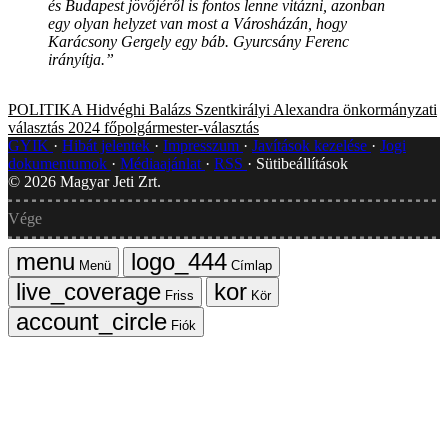
és Budapest jövőjéről is fontos lenne vitázni, azonban
egy olyan helyzet van most a Városházán, hogy
Karácsony Gergely egy báb. Gyurcsány Ferenc
irányítja.”
POLITIKA
Hidvéghi Balázs
Szentkirályi Alexandra
önkormányzati
választás 2024
főpolgármester-választás
GYIK
Hibát jelentek
Impresszum
Javítások kezelése
Jogi
dokumentumok
Médiaajánlat
RSS
Sütibeállítások
©
2026
Magyar Jeti Zrt.
Vége
Menü
Címlap
Friss
Kör
Fiók