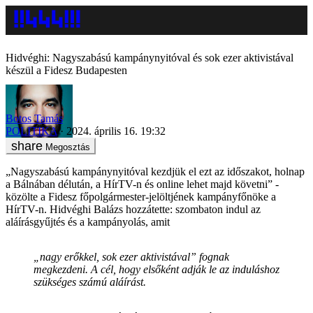
Hidvéghi: Nagyszabású kampánynyitóval és sok ezer aktivistával
készül a Fidesz Budapesten
Botos Tamás
POLITIKA
2024. április 16. 19:32
Megosztás
„Nagyszabású kampánynyitóval kezdjük el ezt az időszakot, holnap
a Bálnában délután, a HírTV-n és online lehet majd követni” -
közölte a Fidesz főpolgármester-jelöltjének kampányfőnöke a
HírTV-n. Hidvéghi Balázs hozzátette: szombaton indul az
aláírásgyűjtés és a kampányolás, amit
„nagy erőkkel, sok ezer aktivistával” fognak
megkezdeni. A cél, hogy elsőként adják le az induláshoz
szükséges számú aláírást.