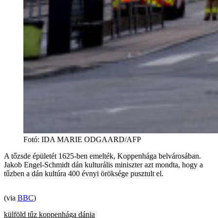
Fotó
:
IDA MARIE ODGAARD/AFP
A tőzsde épületét 1625-ben emelték, Koppenhága belvárosában.
Jakob Engel-Schmidt dán kulturális miniszter azt mondta, hogy a
tűzben a dán kultúra 400 évnyi öröksége pusztult el.
(via
BBC
)
külföld
tűz
koppenhága
dánia