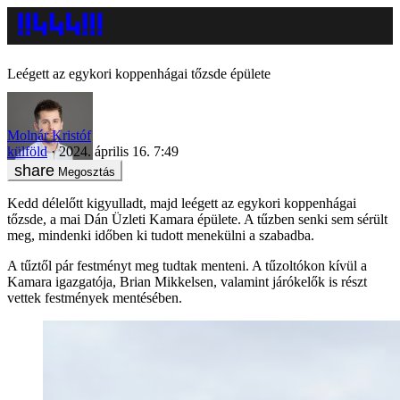
Leégett az egykori koppenhágai tőzsde épülete
Molnár Kristóf
külföld
2024. április 16. 7:49
Megosztás
Kedd délelőtt kigyulladt, majd leégett az egykori koppenhágai
tőzsde, a mai Dán Üzleti Kamara épülete. A tűzben senki sem sérült
meg, mindenki időben ki tudott menekülni a szabadba.
A tűztől pár festményt meg tudtak menteni. A tűzoltókon kívül a
Kamara igazgatója, Brian Mikkelsen, valamint járókelők is részt
vettek festmények mentésében.