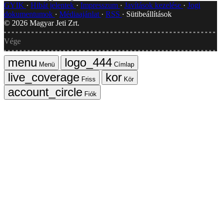
GYIK
Hibát jelentek
Impresszum
Javítások kezelése
Jogi
dokumentumok
Médiaajánlat
RSS
Sütibeállítások
©
2026
Magyar Jeti Zrt.
Vége
Menü
Címlap
Friss
Kör
Fiók