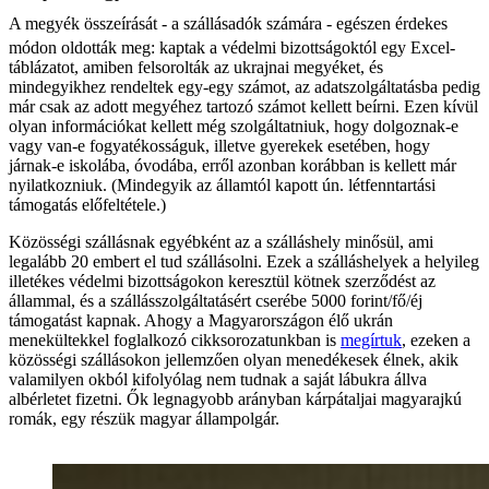
A megyék összeírását - a szállásadók számára - egészen érdekes
módon oldották meg: kaptak a védelmi bizottságoktól egy Excel-
táblázatot, amiben felsorolták az ukrajnai megyéket, és
mindegyikhez rendeltek egy-egy számot, az adatszolgáltatásba pedig
már csak az adott megyéhez tartozó számot kellett beírni. Ezen kívül
olyan információkat kellett még szolgáltatniuk, hogy dolgoznak-e
vagy van-e fogyatékosságuk, illetve gyerekek esetében, hogy
járnak-e iskolába, óvodába, erről azonban korábban is kellett már
nyilatkozniuk. (Mindegyik az államtól kapott ún. létfenntartási
támogatás előfeltétele.)
Közösségi szállásnak egyébként az a szálláshely minősül, ami
legalább 20 embert el tud szállásolni. Ezek a szálláshelyek a helyileg
illetékes védelmi bizottságokon keresztül kötnek szerződést az
állammal, és a szállásszolgáltatásért cserébe 5000 forint/fő/éj
támogatást kapnak. Ahogy a Magyarországon élő ukrán
menekültekkel foglalkozó cikksorozatunkban is
megírtuk
, ezeken a
közösségi szállásokon jellemzően olyan menedékesek élnek, akik
valamilyen okból kifolyólag nem tudnak a saját lábukra állva
albérletet fizetni. Ők legnagyobb arányban kárpátaljai magyarajkú
romák, egy részük magyar állampolgár.