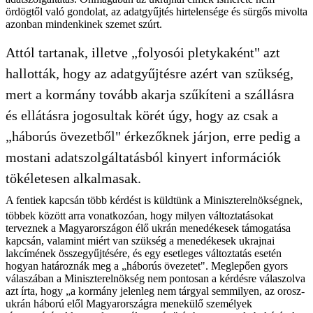
ördögtől való gondolat, az adatgyűjtés hirtelensége és sürgős mivolta
azonban mindenkinek szemet szúrt.
Attól tartanak, illetve „folyosói pletykaként" azt
hallották, hogy az adatgyűjtésre azért van szükség,
mert a kormány tovább akarja szűkíteni a szállásra
és ellátásra jogosultak körét úgy, hogy az csak a
„háborús övezetből" érkezőknek járjon, erre pedig a
mostani adatszolgáltatásból kinyert információk
tökéletesen alkalmasak.
A fentiek kapcsán több kérdést is küldtünk a Miniszterelnökségnek,
többek között arra vonatkozóan, hogy milyen változtatásokat
terveznek a Magyarországon élő ukrán menedékesek támogatása
kapcsán, valamint miért van szükség a menedékesek ukrajnai
lakcímének összegyűjtésére, és egy esetleges változtatás esetén
hogyan határoznák meg a „háborús övezetet". Meglepően gyors
válaszában a Miniszterelnökség nem pontosan a kérdésre válaszolva
azt írta, hogy „a kormány jelenleg nem tárgyal semmilyen, az orosz-
ukrán háború elől Magyarországra menekülő személyek