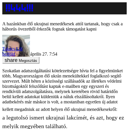
A hazánkban élő ukrajnai menedékesek attól tartanak, hogy csak a
háborús övezetből érkezők fognak támogatást kapni
Takács Lili
belföld
2024. április 27. 7:54
Megosztás
Szokatlan adatszolgáltatási kötelezettségre hívta fel a figyelmünket
több, Magyarországon élő ukrán menekültekkel foglalkozó segítő
szervezet. Múlt héten a közösségi szállásadók az illetékes védelmi
bizottságoktól felszólítást kaptak e-mailben egy egyszeri és
rendkívüli adatszolgálatásra, melynek keretében rövid határidőn
belül kellett adatokat küldeniük a náluk elszállásoltakról. Ilyen
adatbekérés már máskor is volt, a mostaniban egyetlen új adatot
kellett megadniuk az adott helyen élő ukrajnai menedékesekről:
a legutolsó ismert ukrajnai lakcímét, és azt, hogy ez
melyik megyében található.