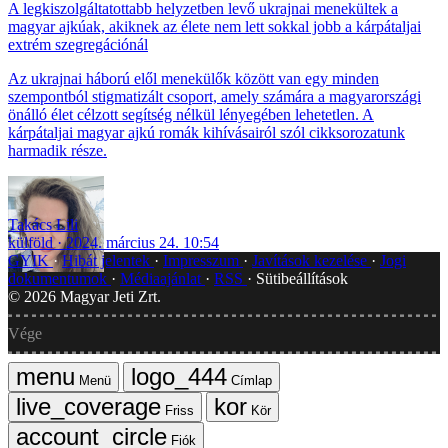
A legkiszolgáltatottabb helyzetben levő ukrajnai menekültek a
magyar ajkúak, akiknek az élete nem lett sokkal jobb a kárpátaljai
extrém szegregációnál
Az ukrajnai háború elől menekülők között van egy minden
szempontból stigmatizált csoport, amely számára a magyarországi
önálló élet célzott segítség nélkül lényegében lehetetlen. A
kárpátaljai magyar ajkú romák kihívásairól szól cikksorozatunk
harmadik része.
Takács Lili
külföld
2024. március 24. 10:54
GYIK
Hibát jelentek
Impresszum
Javítások kezelése
Jogi
dokumentumok
Médiaajánlat
RSS
Sütibeállítások
©
2026
Magyar Jeti Zrt.
Vége
Menü
Címlap
Friss
Kör
Fiók