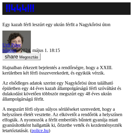
Egy kazah férfi leszúrt egy ukrán férfit a Nagykőrösi úton
Urfi Péter
bűnügy
2024. május 1. 18:15
Megosztás
Hajnalban érkezett bejelentés a rendőrségre, hogy a XXIII.
kerületben két férfi összeverekedett, és egyikük vérzik.
Az elsődleges adatok szerint egy Nagykőrösi úton található
épületben egy 44 éves kazah állampolgárságú férfi szóváltást és
dulakodást követően többször megszúrt egy 48 éves ukrán
állampolgárságú férfit.
A megszúrt férfi olyan súlyos sérüléseket szenvedett, hogy a
helyszínen életét vesztette. Az elkövetőt a rendőrök a helyszínen
elfogták. A nyomozók a férfit emberölés bűntett gyanúja miatt
gyanúsítottként hallgatták ki, őrizetbe vették és kezdeményezték
letartóztatását. (
police.hu
)