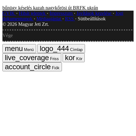
bűnügy
késelés
kazah
nagykőrösi út
BRFK
ukrán
GYIK
Hibát jelentek
Impresszum
Javítások kezelése
Jogi
dokumentumok
Médiaajánlat
RSS
Sütibeállítások
©
2026
Magyar Jeti Zrt.
Vége
Menü
Címlap
Friss
Kör
Fiók