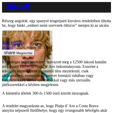
Részeg angolok: egy spanyol tengerparti kisváros rendeletben tiltotta
be, hogy bárki „emberi nemi szervnek öltözve” menjen ki az utcára
Szily László
külföld
2024. május 30. 17:14
Megosztás
Különleges helyi rendeletet szavazott meg a 12500 lakosú katalán
tengerparti kisváros, Platja d’ Aro önkormányzata. Eszerint a
település közterületein mostantól tilos meztelenül, csak
alsóneműben, emberi nemi szervet formázó ruhában vagy
kiegészítőkkel, illetve szexbabákkal vagy más szexuális
játékszerekkel a kézben megjelenni.
A büntetési tételek 300 és 1500 euró között mozognak.
A rendelet magyarázata az, hogy Platja d’ Aro a Costa Brava
annyira népszerű fürdőhelye, hogy egy svungosabb hétvégén akár