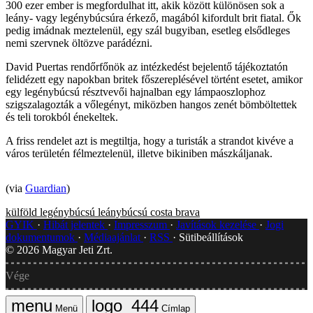
300 ezer ember is megfordulhat itt, akik között különösen sok a
leány- vagy legénybúcsúra érkező, magából kifordult brit fiatal. Ők
pedig imádnak meztelenül, egy szál bugyiban, esetleg elsődleges
nemi szervnek öltözve parádézni.
David Puertas rendőrfőnök az intézkedést bejelentő tájékoztatón
felidézett egy napokban britek főszereplésével történt esetet, amikor
egy legénybúcsú résztvevői hajnalban egy lámpaoszlophoz
szigszalagozták a vőlegényt, miközben hangos zenét bömböltettek
és teli torokból énekeltek.
A friss rendelet azt is megtiltja, hogy a turisták a strandot kivéve a
város területén félmeztelenül, illetve bikiniben mászkáljanak.
(via
Guardian
)
külföld
legénybúcsú
leánybúcsú
costa brava
GYIK
Hibát jelentek
Impresszum
Javítások kezelése
Jogi
dokumentumok
Médiaajánlat
RSS
Sütibeállítások
©
2026
Magyar Jeti Zrt.
Vége
Menü
Címlap