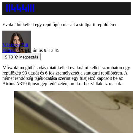
Evakuálni kellett egy repülőgép utasait a stuttgarti repülőtéren
Mészáros Juli
külföld
2024. június 9. 13:45
Megosztás
Műszaki meghibásodás miatt kellett evakuálni kellett szombaton egy
repülőgép 93 utasát és 6 fős személyzetét a stuttgarti repülőtéren. A
német rendőrség tájékozatása szerint egy füstjelző kapcsolt be az
Airbus A319 típusú gép fedélzetén, amikor beszálltak az utasok.