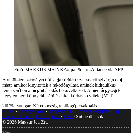
Fotó
:
MARKUS MAINKA/dpa Picture-Alliance via AFP
A repülőtéri személyzet öt tagja sérülést szenvedett szivárgó olaj
miatt, amikor kinyitották a rakodónyílást, aminek hidraulikus
rendszerében a meghibásodás bekövetkezett. A mentőegységek
négy embert könnyebb sérülésekkel kórházba vitték. (MTI)
külföld
stuttgart
Németország
repülőgép
evakuálás
GYIK
Hibát jelentek
Impresszum
Javítások kezelése
Jogi
dokumentumok
Médiaajánlat
RSS
Sütibeállítások
©
2026
Magyar Jeti Zrt.
Vége