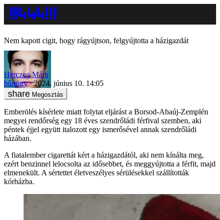
Nem kapott cigit, hogy rágyújtson, felgyújtotta a házigazdát
Herczeg Márk
bűnügy
2024. június 10. 14:05
Megosztás
Emberölés kísérlete miatt folytat eljárást a Borsod-Abaúj-Zemplén
megyei rendőrség egy 18 éves szendrőládi férfival szemben, aki
péntek éjjel együtt italozott egy ismerősével annak szendrőládi
házában.
A fiatalember cigarettát kért a házigazdától, aki nem kínálta meg,
ezért benzinnel lelocsolta az idősebbet, és meggyújtotta a férfit, majd
elmenekült. A sértettet életveszélyes sérülésekkel szállították
kórházba.