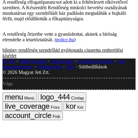
A rendőrség elfogatóparancsot adott ki a feltételezett elkövetővel
szemben. A Készenléti Rendőrség miskolci bevetési osztályának
munkatársai egy szendrőládi ház padlásán megtalálták a bujkáló
férfit, majd előállították a főkapitányságra.
A rendőrség őrizetbe vette a gyanúsítottat, akinek a bíróság
elrendelte a letartóztatását.
(
police.hu
)
bűnügy
rendőrség
szendrőlád
gyújtogatás
cigaretta
emberölési
kísérlet
GYIK
Hibát jelentek
Impresszum
Javítások kezelése
Jogi
dokumentumok
Médiaajánlat
RSS
Sütibeállítások
©
2026
Magyar Jeti Zrt.
Vége
Menü
Címlap
Friss
Kör
Fiók