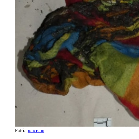
Fotó
:
police.hu