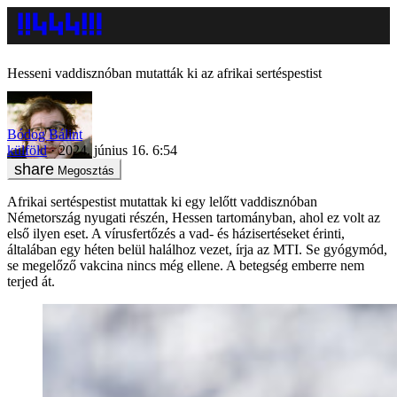
Hesseni vaddisznóban mutatták ki az afrikai sertéspestist
Bódog Bálint
külföld
2024. június 16. 6:54
Megosztás
Afrikai sertéspestist mutattak ki egy lelőtt vaddisznóban
Németország nyugati részén, Hessen tartományban, ahol ez volt az
első ilyen eset. A vírusfertőzés a vad- és házisertéseket érinti,
általában egy héten belül halálhoz vezet, írja az MTI. Se gyógymód,
se megelőző vakcina nincs még ellene. A betegség emberre nem
terjed át.