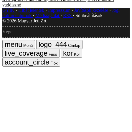
vaddisznó
GYIK
Hibát jelentek
Impresszum
Javítások kezelése
Jogi
dokumentumok
Médiaajánlat
RSS
Sütibeállítások
©
2026
Magyar Jeti Zrt.
Vége
Menü
Címlap
Friss
Kör
Fiók