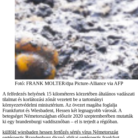
Fotó
:
FRANK MOLTER/dpa Picture-Alliance via AFP
A felfedezés helyének 15 kilométeres körzetében általános vadászati
tilalmat és korlátozási zónát vezetett be a tartományi
környezetvédelmi minisztérium. Az övezet magába foglalja
Frankfurtot és Wiesbadent, Hessen két legnagyobb városát. A
betegséget Németországban először 2020 szeptemberében mutatták
ki egy brandenburgi vaddisznóban – el is terjedt a régióban.
külföld
wiesbaden
hessen
fertőzés
sértés
vírus
Németország
sertéspestis
Brandenburg
disznó
afrikai sertéspestis
frankfurt