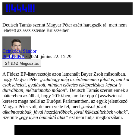
Deutsch Tamás szerint Magyar Péter azért haragszik rá, mert nem
lehetett az asszisztense Brüsszelben
Czinkóczi Sándor
POLITIKA
2024. június 22. 15:29
Megosztás
A Fidesz EP-listavezetője azon lamentált Bayer Zsolt műsorában,
hogy Magyar Péter „
valahogy még az érdemeimen fölött is, amikor
csak lehetett, gyalázott, minden előzetes elképzeléshez képest is
durvábban, méltatlanabb módon
”. Deutsch Tamás szerint ennek a
hátterében az állhat, hogy 2010-ben, amikor épp új asszisztenst
keresett maga mellé az Európai Parlamentben, az egyik jelentkező
Magyar Péter volt, de nem vette fel, mert „
mások jóval
alkalmasabbak, jóval hozzáértőbbek, jóval felkészültebbek voltak
”.
Szerinte „
egy ilyen önimádó alak”
ezt nem tudja megbocsátani.