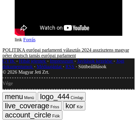
Forrás
POLITIKA
európai parlamenti választás 2024
asszisztens
magyar
péter
deutsch tamás
európai parlament
GYIK
Hibát jelentek
Impresszum
Javítások kezelése
Jogi
dokumentumok
Médiaajánlat
RSS
Sütibeállítások
©
2026
Magyar Jeti Zrt.
Vége
Menü
Címlap
Friss
Kör
Fiók