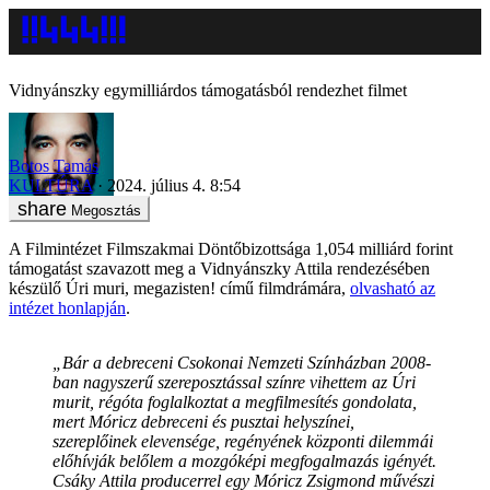
Vidnyánszky egymilliárdos támogatásból rendezhet filmet
Botos Tamás
KULTÚRA
2024. július 4. 8:54
Megosztás
A Filmintézet Filmszakmai Döntőbizottsága 1,054 milliárd forint
támogatást szavazott meg a Vidnyánszky Attila rendezésében
készülő Úri muri, megazisten! című filmdrámára,
olvasható az
intézet honlapján
.
„Bár a debreceni Csokonai Nemzeti Színházban 2008-
ban nagyszerű szereposztással színre vihettem az Úri
murit, régóta foglalkoztat a megfilmesítés gondolata,
mert Móricz debreceni és pusztai helyszínei,
szereplőinek elevensége, regényének központi dilemmái
előhívják belőlem a mozgóképi megfogalmazás igényét.
Csáky Attila producerrel egy Móricz Zsigmond művészi