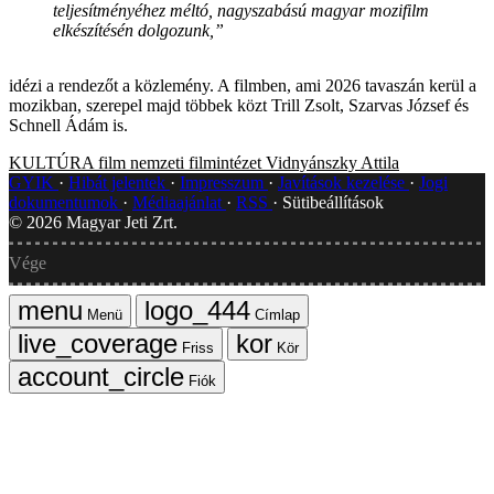
teljesítményéhez méltó, nagyszabású magyar mozifilm
elkészítésén dolgozunk,”
idézi a rendezőt a közlemény. A filmben, ami 2026 tavaszán kerül a
mozikban, szerepel majd többek közt Trill Zsolt, Szarvas József és
Schnell Ádám is.
KULTÚRA
film
nemzeti filmintézet
Vidnyánszky Attila
GYIK
Hibát jelentek
Impresszum
Javítások kezelése
Jogi
dokumentumok
Médiaajánlat
RSS
Sütibeállítások
©
2026
Magyar Jeti Zrt.
Vége
Menü
Címlap
Friss
Kör
Fiók