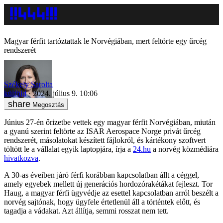
Magyar férfit tartóztattak le Norvégiában, mert feltörte egy űrcég
rendszerét
Székely Sarolta
külföld
2024. július 9. 10:06
Megosztás
Június 27-én őrizetbe vettek egy magyar férfit Norvégiában, miután
a gyanú szerint feltörte az ISAR Aerospace Norge privát űrcég
rendszerét, másolatokat készített fájlokról, és kártékony szoftvert
töltött le a vállalat egyik laptopjára, írja a
24.hu
a norvég közmédiára
hivatkozva
.
A 30-as éveiben járó férfi korábban kapcsolatban állt a céggel,
amely egyebek mellett új generációs hordozórakétákat fejleszt. Tor
Haug, a magyar férfi ügyvédje az esettel kapcsolatban arról beszélt a
norvég sajtónak, hogy ügyfele értetlenül áll a történtek előtt, és
tagadja a vádakat. Azt állítja, semmi rosszat nem tett.