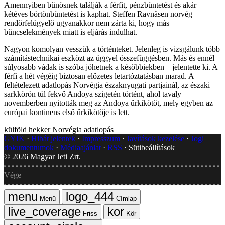
Amennyiben bűnösnek találják a férfit, pénzbüntetést és akár
kétéves börtönbüntetést is kaphat. Steffen Ravnåsen norvég
rendőrfelügyelő ugyanakkor nem zárta ki, hogy más
bűncselekmények miatt is eljárás indulhat.
Nagyon komolyan vesszük a történteket. Jelenleg is vizsgálunk több
számítástechnikai eszközt az üggyel összefüggésben. Más és ennél
súlyosabb vádak is szóba jöhetnek a későbbiekben – jelentette ki. A
férfi a hét végéig biztosan előzetes letartóztatásban marad. A
feltételezett adatlopás Norvégia északnyugati partjainál, az északi
sarkkörön túl fekvő Andoya szigetén történt, ahol tavaly
novemberben nyitották meg az Andoya űrkikötőt, mely egyben az
európai kontinens első űrkikötője is lett.
külföld
hekker
Norvégia
adatlopás
GYIK
Hibát jelentek
Impresszum
Javítások kezelése
Jogi
dokumentumok
Médiaajánlat
RSS
Sütibeállítások
©
2026
Magyar Jeti Zrt.
Vége
Menü
Címlap
Friss
Kör